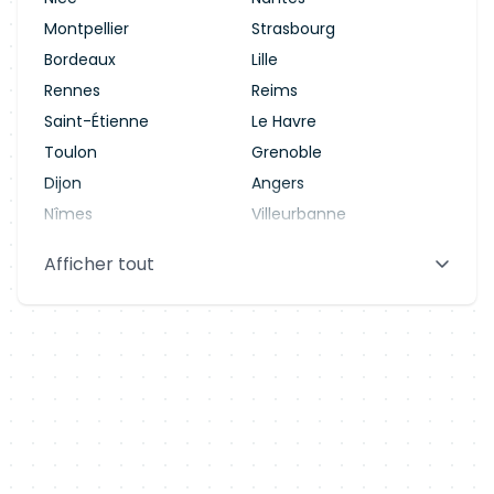
Montpellier
Strasbourg
Bordeaux
Lille
Rennes
Reims
Saint-Étienne
Le Havre
Toulon
Grenoble
Dijon
Angers
Nîmes
Villeurbanne
Saint-Denis
Le Mans
Afficher tout
Aix-en-Provence
Clermont-Ferrand
Brest
Tours
Amiens
Limoges
Annecy
Perpignan