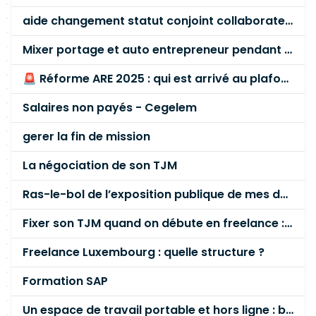
aide changement statut conjoint collaborateur
Mixer portage et auto entrepreneur pendant des années - quel risque ?
🚨 Réforme ARE 2025 : qui est arrivé au plafond des 60 % en gardant son entreprise ?
Salaires non payés - Cegelem
gerer la fin de mission
La négociation de son TJM
Ras-le-bol de l’exposition publique de mes données personnelles liées à mon entreprise
Fixer son TJM quand on débute en freelance : la méthode mathématique (et pas au feeling) 🛑
Freelance Luxembourg : quelle structure ?
Formation SAP
Un espace de travail portable et hors ligne : besoin réel ou fausse bonne idée ?