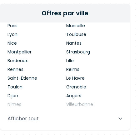
Offres par ville
Paris
Marseille
Lyon
Toulouse
Nice
Nantes
Montpellier
Strasbourg
Bordeaux
Lille
Rennes
Reims
Saint-Étienne
Le Havre
Toulon
Grenoble
Dijon
Angers
Nîmes
Villeurbanne
Saint-Denis
Le Mans
Afficher tout
Aix-en-Provence
Clermont-Ferrand
Brest
Tours
Amiens
Limoges