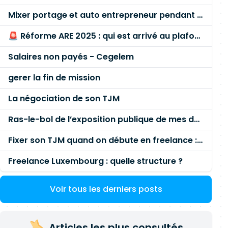
Mixer portage et auto entrepreneur pendant des années - quel risque ?
🚨 Réforme ARE 2025 : qui est arrivé au plafond des 60 % en gardant son entreprise ?
Salaires non payés - Cegelem
gerer la fin de mission
La négociation de son TJM
Ras-le-bol de l’exposition publique de mes données personnelles liées à mon entreprise
Fixer son TJM quand on débute en freelance : la méthode mathématique (et pas au feeling) 🛑
Freelance Luxembourg : quelle structure ?
Voir tous les derniers posts
Articles les plus consultés