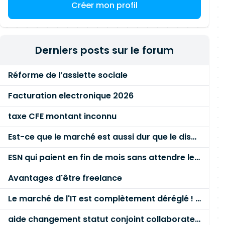
Créer mon profil
Derniers posts sur le forum
Réforme de l’assiette sociale
Facturation electronique 2026
taxe CFE montant inconnu
Est-ce que le marché est aussi dur que le disent les commerciaux ?
ESN qui paient en fin de mois sans attendre le paiement client ?
Avantages d'être freelance
Le marché de l'IT est complètement déréglé ! STOP à cette mascarade ! Il faut s'unir et résister !
aide changement statut conjoint collaborateur