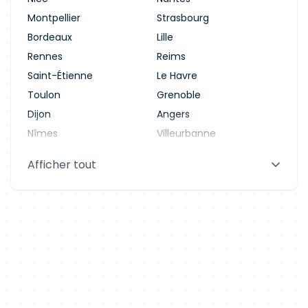
Montpellier
Strasbourg
Bordeaux
Lille
Rennes
Reims
Saint-Étienne
Le Havre
Toulon
Grenoble
Dijon
Angers
Nîmes
Villeurbanne
Saint-Denis
Le Mans
Afficher tout
Aix-en-Provence
Clermont-Ferrand
Brest
Tours
Amiens
Limoges
Annecy
Perpignan