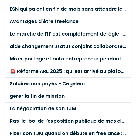
ESN qui paient en fin de mois sans attendre le paiement client ?
Avantages d'être freelance
Le marché de l'IT est complètement déréglé ! STOP à cette mascarade ! Il faut s'unir et résister !
aide changement statut conjoint collaborateur
Mixer portage et auto entrepreneur pendant des années - quel risque ?
🚨 Réforme ARE 2025 : qui est arrivé au plafond des 60 % en gardant son entreprise ?
Salaires non payés - Cegelem
gerer la fin de mission
La négociation de son TJM
Ras-le-bol de l’exposition publique de mes données personnelles liées à mon entreprise
Fixer son TJM quand on débute en freelance : la méthode mathématique (et pas au feeling) 🛑