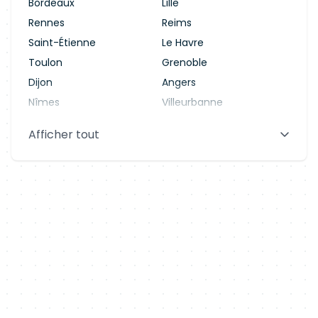
Bordeaux
Lille
Rennes
Reims
Saint-Étienne
Le Havre
Toulon
Grenoble
Dijon
Angers
Nîmes
Villeurbanne
Saint-Denis
Le Mans
Afficher tout
Aix-en-Provence
Clermont-Ferrand
Brest
Tours
Amiens
Limoges
Annecy
Perpignan