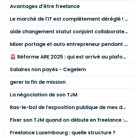
Avantages d'être freelance
Le marché de l'IT est complètement déréglé ! STOP à cette mascarade ! Il faut s'unir et résister !
aide changement statut conjoint collaborateur
Mixer portage et auto entrepreneur pendant des années - quel risque ?
🚨 Réforme ARE 2025 : qui est arrivé au plafond des 60 % en gardant son entreprise ?
Salaires non payés - Cegelem
gerer la fin de mission
La négociation de son TJM
Ras-le-bol de l’exposition publique de mes données personnelles liées à mon entreprise
Fixer son TJM quand on débute en freelance : la méthode mathématique (et pas au feeling) 🛑
Freelance Luxembourg : quelle structure ?