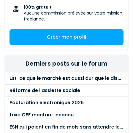
un support de niveau 2/3 pour accompagner les
100% gratuit
équipes utilisatrices dans cette transition.
Aucune commission prélevée sur votre mission
freelance.
Créer mon profil
Derniers posts sur le forum
Est-ce que le marché est aussi dur que le disent les commerciaux ?
Réforme de l’assiette sociale
Facturation electronique 2026
taxe CFE montant inconnu
ESN qui paient en fin de mois sans attendre le paiement client ?