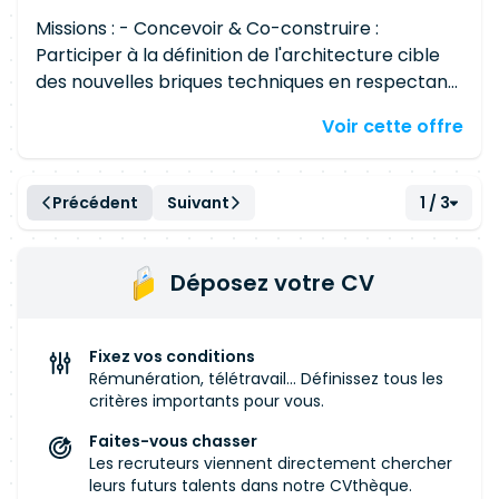
Missions : - Concevoir & Co-construire :
Participer à la définition de l'architecture cible
des nouvelles briques techniques en respectant
les exigences de sécurité inhérentes aux
Voir cette offre
domaines bancaires. - Automatiser
("Infrastructure as Code") : Déployer et
configurer la nouvelle solution de manière
Précédent
Suivant
1 / 3
industrielle et automatisée sur nos différents
environnements, selon les meilleurs standards
du marché. - Intégrer : Connecter la nouvelle
Déposez votre CV
solution avec l'écosystème de notre Système
d'Information (Sécurité, Observabilité, Alerting,
IAM/Habilitations, etc.). - Pérenniser : Rédiger la
Fixez vos conditions
documentation technique (architecture,
Rémunération, télétravail... Définissez tous les
procédures) pour garantir la maintenabilité de
critères importants pour vous.
la solution. - Partager & Collaborer : Participer
Faites-vous chasser
activement aux rituels agiles du programme
Les recruteurs viennent directement chercher
(démos, partages de connaissances) et assurer
leurs futurs talents dans notre CVthèque.