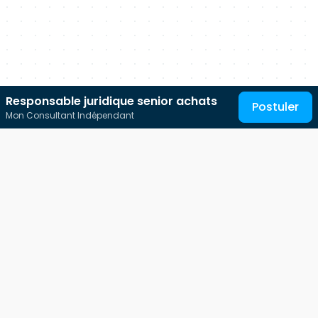
Responsable juridique senior achats
Postuler
Mon Consultant Indépendant
Au service des talents IT
Free-Work est une plateforme qui s'adresse à tous les