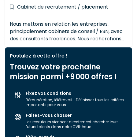
Cabinet de recrutement / placement
Nous mettons en relation les entreprises,
principalement cabinets de conseil / ESN, avec
des consultants freelances. Nous recherchons
des profils en permanence donc n'hésitez pas à
nous écrire à contact@mon-consultant-
Postulez à cette offre !
independant.com
Trouvez votre prochaine
mission parmi +9 000 offres !
Fixez vos conditions
Rémunération, télétravail... Définissez tous les critères
importants pour vous.
Faites-vous chasser
Les recruteurs viennent directement chercher leurs
futurs talents dans notre CVthèque.