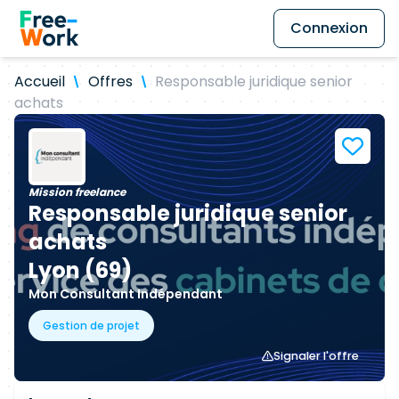
Connexion
Accueil
Offres
Responsable juridique senior
achats
Mission freelance
Responsable juridique senior
achats
Lyon (69)
Mon Consultant Indépendant
Gestion de projet
Signaler l'offre