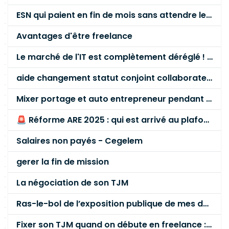
ESN qui paient en fin de mois sans attendre le paiement client ?
Avantages d'être freelance
Le marché de l'IT est complètement déréglé ! STOP à cette mascarade ! Il faut s'unir et résister !
aide changement statut conjoint collaborateur
Mixer portage et auto entrepreneur pendant des années - quel risque ?
🚨 Réforme ARE 2025 : qui est arrivé au plafond des 60 % en gardant son entreprise ?
Salaires non payés - Cegelem
gerer la fin de mission
La négociation de son TJM
Ras-le-bol de l’exposition publique de mes données personnelles liées à mon entreprise
Fixer son TJM quand on débute en freelance : la méthode mathématique (et pas au feeling) 🛑