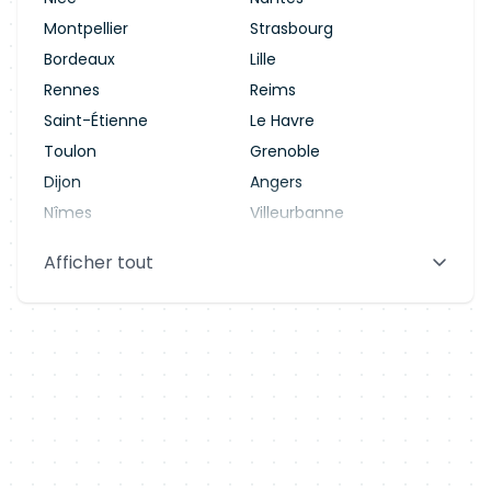
Montpellier
Strasbourg
Bordeaux
Lille
Rennes
Reims
Saint-Étienne
Le Havre
Toulon
Grenoble
Dijon
Angers
Nîmes
Villeurbanne
Saint-Denis
Le Mans
Afficher tout
Aix-en-Provence
Clermont-Ferrand
Brest
Tours
Amiens
Limoges
Annecy
Perpignan