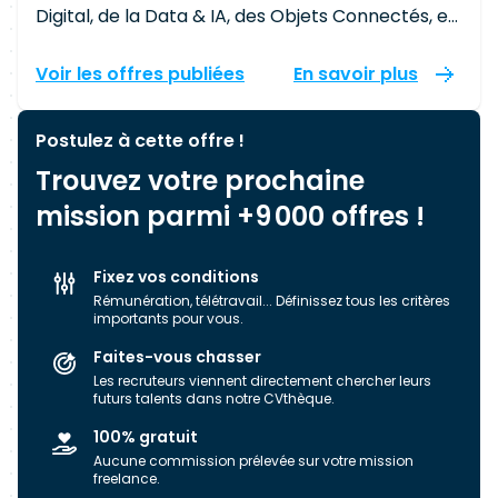
Digital, de la Data & IA, des Objets Connectés, et
de la R&D. Présents à Lyon, Paris, Marseille et
Nantes, nous accompagnons les freelances
Voir les offres publiées
En savoir plus
partout en France dans leurs recherches de
nouvelles missions. Depuis plus de 13 ans, nous
Postulez à cette offre !
collaborons avec tout type de profils allant des
Trouvez votre prochaine
juniors aux confirmés. Notre mission : • Vous
proposer des projets stimulants, adaptés à
mission parmi +9 000 offres !
votre expertise et à vos ambitions. • Vous
accompagner de manière transparente,
Fixez vos conditions
humaine et fiable. Nos expertises métiers :
Rémunération, télétravail... Définissez tous les critères
Développement Web & Logiciel : • PHP, Java,
importants pour vous.
.NET, C++, HTML, JavaScript • Développeurs,
Faites-vous chasser
Testeurs, Architectes, Lead Dev, Chef de Projet,
Les recruteurs viennent directement chercher leurs
Directeur R&D Data, Big Data & IA : • Data
futurs talents dans notre CVthèque.
Engineer, Data Scientist, ML Engineer, MLOps,
100% gratuit
Architecte Data, Expert IA Générative • Projets
Aucune commission prélevée sur votre mission
avancés : industrialisation IA, optimisation de
freelance.
modèles, data gouvernance, automatisation