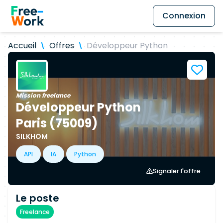
Connexion
Accueil
Offres
Développeur Python
Mission freelance
Développeur Python
Paris (75009)
SILKHOM
API
IA
Python
Signaler l'offre
Le poste
Freelance