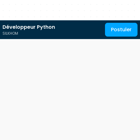
Développeur Python
Postuler
SILKHOM
Au service des talents IT
Free-Work est une plateforme qui s'adresse à tous les
professionnels des métiers de l'informatique.
Ses contenus et son
jobboard IT
sont mis à disposition
100% gratuitement pour les indépendants et les salariés du