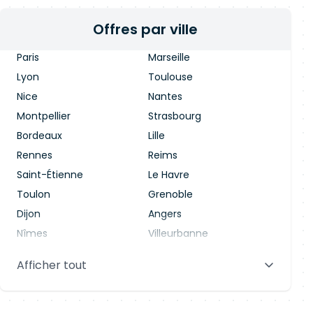
Offres par ville
Paris
Marseille
Lyon
Toulouse
Nice
Nantes
Montpellier
Strasbourg
Bordeaux
Lille
Rennes
Reims
Saint-Étienne
Le Havre
Toulon
Grenoble
Dijon
Angers
Nîmes
Villeurbanne
Saint-Denis
Le Mans
Afficher tout
Aix-en-Provence
Clermont-Ferrand
Brest
Tours
Amiens
Limoges