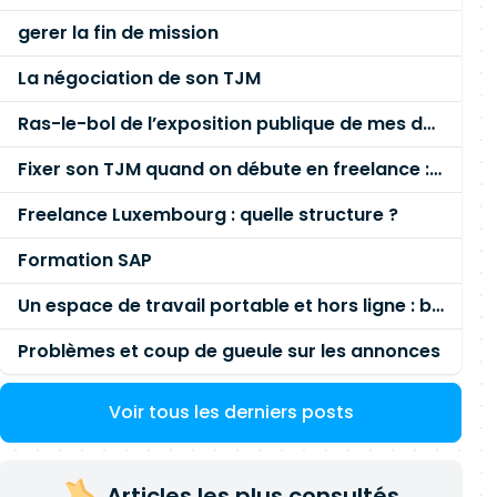
gerer la fin de mission
La négociation de son TJM
Ras-le-bol de l’exposition publique de mes données personnelles liées à mon entreprise
Fixer son TJM quand on débute en freelance : la méthode mathématique (et pas au feeling) 🛑
Freelance Luxembourg : quelle structure ?
Formation SAP
Un espace de travail portable et hors ligne : besoin réel ou fausse bonne idée ?
Problèmes et coup de gueule sur les annonces
Voir tous les derniers posts
Articles les plus consultés