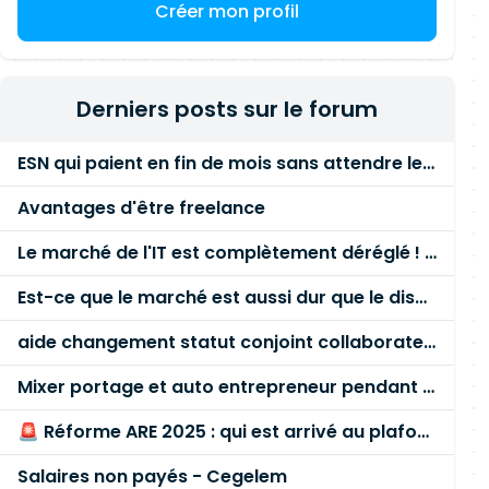
Créer mon profil
Derniers posts sur le forum
ESN qui paient en fin de mois sans attendre le paiement client ?
Avantages d'être freelance
Le marché de l'IT est complètement déréglé ! STOP à cette mascarade ! Il faut s'unir et résister !
Est-ce que le marché est aussi dur que le disent les commerciaux ?
aide changement statut conjoint collaborateur
Mixer portage et auto entrepreneur pendant des années - quel risque ?
🚨 Réforme ARE 2025 : qui est arrivé au plafond des 60 % en gardant son entreprise ?
Salaires non payés - Cegelem