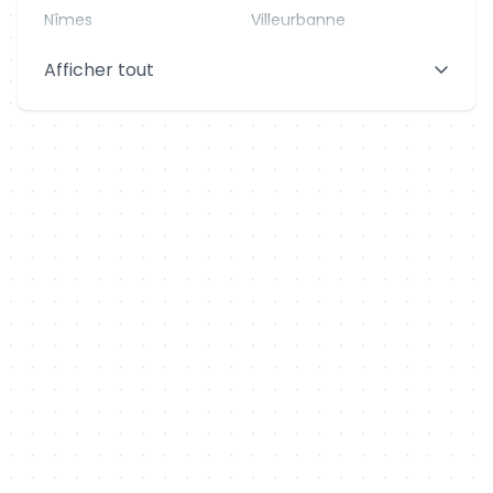
Nîmes
Villeurbanne
Saint-Denis
Le Mans
Afficher tout
Aix-en-Provence
Clermont-Ferrand
Brest
Tours
Amiens
Limoges
Annecy
Perpignan