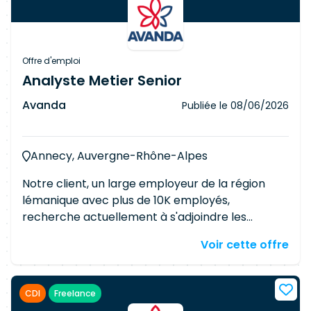
Offre d'emploi
Analyste Metier Senior
Avanda
Publiée le
08/06/2026
Annecy, Auvergne-Rhône-Alpes
Notre client, un large employeur de la région
lémanique avec plus de 10K employés,
recherche actuellement à s'adjoindre les
services d'un(e) Analyste métier senior.
Voir cette offre
Responsabilités Garantir que les solutions
respectent les exigences fonctionnelles et gérer
les changements associés Décrire les
CDI
Freelance
fonctionnalités sous forme de user stories et de