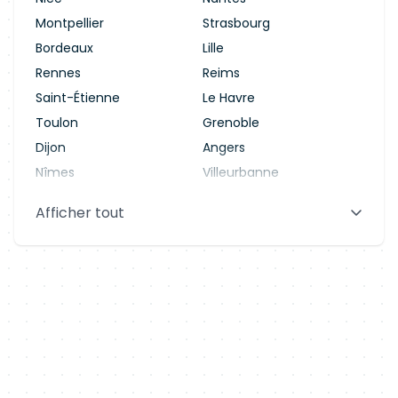
Montpellier
Strasbourg
Bordeaux
Lille
Rennes
Reims
Saint-Étienne
Le Havre
Toulon
Grenoble
Dijon
Angers
Nîmes
Villeurbanne
Saint-Denis
Le Mans
Afficher tout
Aix-en-Provence
Clermont-Ferrand
Brest
Tours
Amiens
Limoges
Annecy
Perpignan