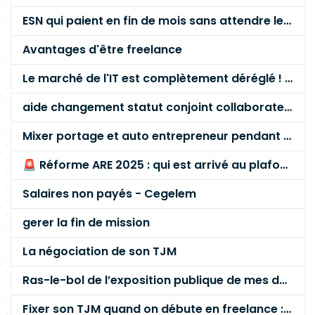
ESN qui paient en fin de mois sans attendre le paiement client ?
Avantages d'être freelance
Le marché de l'IT est complètement déréglé ! STOP à cette mascarade ! Il faut s'unir et résister !
aide changement statut conjoint collaborateur
Mixer portage et auto entrepreneur pendant des années - quel risque ?
🚨 Réforme ARE 2025 : qui est arrivé au plafond des 60 % en gardant son entreprise ?
Salaires non payés - Cegelem
gerer la fin de mission
La négociation de son TJM
Ras-le-bol de l’exposition publique de mes données personnelles liées à mon entreprise
Fixer son TJM quand on débute en freelance : la méthode mathématique (et pas au feeling) 🛑