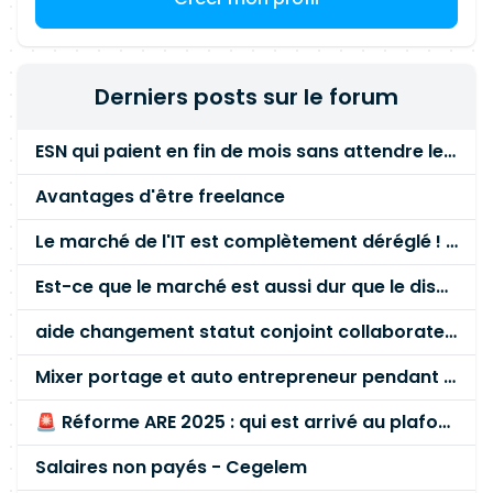
d'architectures TOSCA à l'échelle d'un centre de
test
Derniers posts sur le forum
ESN qui paient en fin de mois sans attendre le paiement client ?
Avantages d'être freelance
Le marché de l'IT est complètement déréglé ! STOP à cette mascarade ! Il faut s'unir et résister !
Est-ce que le marché est aussi dur que le disent les commerciaux ?
aide changement statut conjoint collaborateur
Mixer portage et auto entrepreneur pendant des années - quel risque ?
🚨 Réforme ARE 2025 : qui est arrivé au plafond des 60 % en gardant son entreprise ?
Salaires non payés - Cegelem