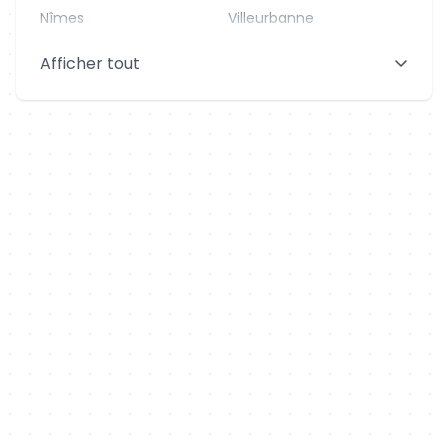
Nîmes
Villeurbanne
Saint-Denis
Le Mans
Afficher tout
Aix-en-Provence
Clermont-Ferrand
Brest
Tours
Amiens
Limoges
Annecy
Perpignan