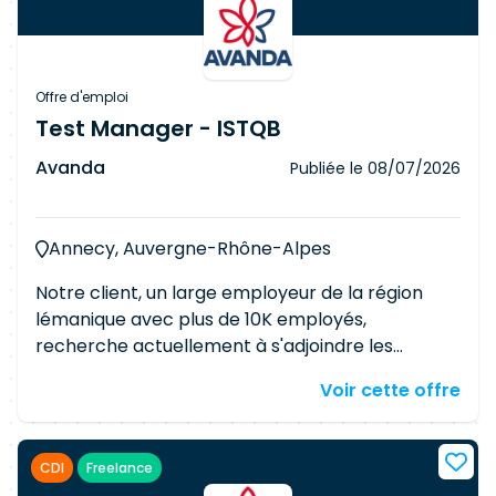
Offre d'emploi
Test Manager - ISTQB
Avanda
Publiée le
08/07/2026
Annecy, Auvergne-Rhône-Alpes
Notre client, un large employeur de la région
lémanique avec plus de 10K employés,
recherche actuellement à s'adjoindre les
services d'un(e) Test Manager confirmé(e). Ce
Voir cette offre
poste est un contrat permanent.
Responsabilités Définir et piloter la stratégie de
test d'un ou plusieurs projets, basée sur les
CDI
Freelance
risques et les exigences Planifier et coordonner