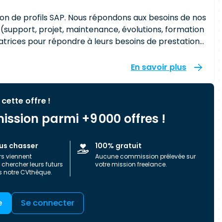
ion de profils SAP. Nous répondons aux besoins de nos
 (support, projet, maintenance, évolutions, formation
s 2005, des centaines de missions à succès ont été
En savoir plus
 cette offre !
ission parmi +9 000 offres !
us chasser
100% gratuit
rs viennent
Aucune commission prélevée sur
chercher leurs futurs
votre mission freelance.
s notre CVthèque.
e
Se connecter