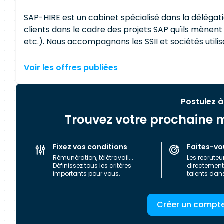
SAP-HIRE est un cabinet spécialisé dans la délégat
clients dans le cadre des projets SAP qu'ils mènent
etc.). Nous accompagnons les SSII et sociétés utilisatrices pour répondre à leurs besoins de prestations
externes, en France comme à l'international. Depui
facilitées par notre intermédiaire.
Voir les offres publiées
Postulez à
Trouvez votre prochaine m
Fixez vos conditions
Faites-vo
Rémunération, télétravail...
Les recruteu
Définissez tous les critères
directement 
importants pour vous.
talents dan
Créer un compt