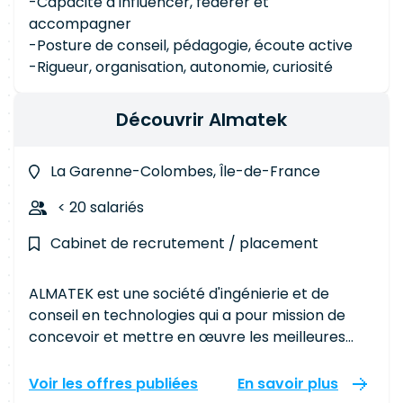
-Capacité à influencer, fédérer et
accompagner
-Posture de conseil, pédagogie, écoute active
-Rigueur, organisation, autonomie, curiosité
Découvrir Almatek
La Garenne-Colombes, Île-de-France
< 20 salariés
Cabinet de recrutement / placement
ALMATEK est une société d'ingénierie et de
conseil en technologies qui a pour mission de
concevoir et mettre en œuvre les meilleures
solutions technologiques visant à améliorer la
productivité, la rentabilité et la réactivité des
Voir les offres publiées
En savoir plus
entreprises sur leur marché. Nos compétences