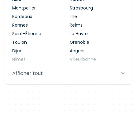
Montpellier
Strasbourg
Bordeaux
Lille
Rennes
Reims
Saint-Étienne
Le Havre
Toulon
Grenoble
Dijon
Angers
Nîmes
Villeurbanne
Saint-Denis
Le Mans
Afficher tout
Aix-en-Provence
Clermont-Ferrand
Brest
Tours
Amiens
Limoges
Annecy
Perpignan