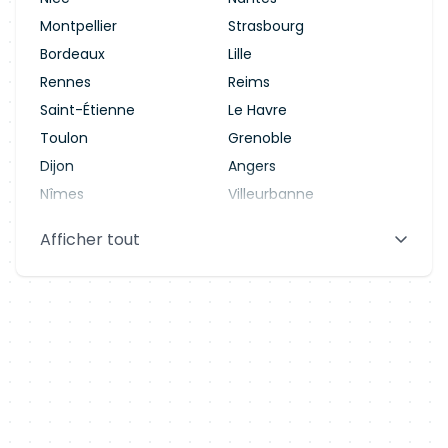
Montpellier
Strasbourg
Bordeaux
Lille
Rennes
Reims
Saint-Étienne
Le Havre
Toulon
Grenoble
Dijon
Angers
Nîmes
Villeurbanne
Saint-Denis
Le Mans
Afficher tout
Aix-en-Provence
Clermont-Ferrand
Brest
Tours
Amiens
Limoges
Annecy
Perpignan