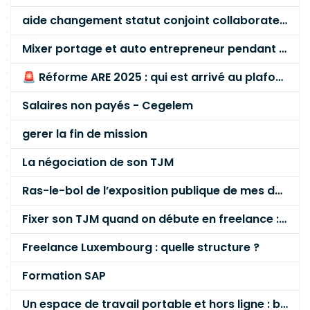
aide changement statut conjoint collaborateur
Mixer portage et auto entrepreneur pendant des années - quel risque ?
🚨 Réforme ARE 2025 : qui est arrivé au plafond des 60 % en gardant son entreprise ?
Salaires non payés - Cegelem
gerer la fin de mission
La négociation de son TJM
Ras-le-bol de l’exposition publique de mes données personnelles liées à mon entreprise
Fixer son TJM quand on débute en freelance : la méthode mathématique (et pas au feeling) 🛑
Freelance Luxembourg : quelle structure ?
Formation SAP
Un espace de travail portable et hors ligne : besoin réel ou fausse bonne idée ?