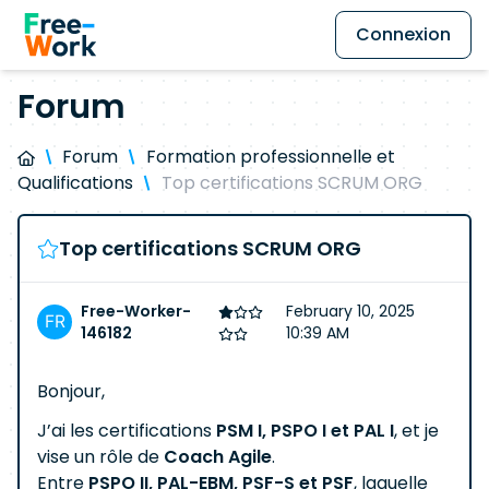
Connexion
Forum
Forum
Formation professionnelle et
Qualifications
Top certifications SCRUM ORG
Top certifications SCRUM ORG
Free-Worker-
February 10, 2025
146182
10:39 AM
Bonjour,
J’ai les certifications
PSM I, PSPO I et PAL I
, et je
vise un rôle de
Coach Agile
.
Entre
PSPO II, PAL-EBM, PSF-S et PSF
, laquelle