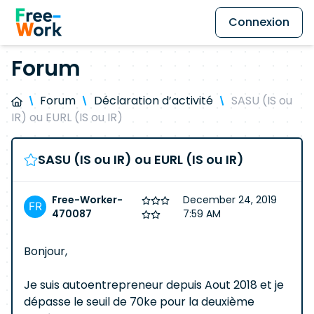
Connexion
Forum
Forum
Déclaration d’activité
SASU (IS ou
IR) ou EURL (IS ou IR)
SASU (IS ou IR) ou EURL (IS ou IR)
Free-Worker-
December 24, 2019
470087
7:59 AM
Bonjour,
Je suis autoentrepreneur depuis Aout 2018 et je
dépasse le seuil de 70ke pour la deuxième