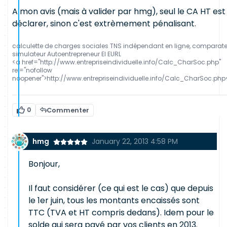
A mon avis (mais à valider par hmg), seul le CA HT est
déclarer, sinon c'est extrèmement pénalisant.
calculette de charges sociales TNS indépendant en ligne, comparat
simulateur Autoentrepreneur EI EURL
<a href="http://www.entrepriseindividuelle.info/Calc_CharSoc.php"
rel="nofollow
noopener">http://www.entrepriseindividuelle.info/Calc_CharSoc.php
0
Commenter
hmg
January 22, 2013 4:58 PM
Bonjour,
Il faut considérer (ce qui est le cas) que depuis
le 1er juin, tous les montants encaissés sont
TTC (TVA et HT compris dedans). Idem pour le
solde qui sera payé par vos clients en 2013.