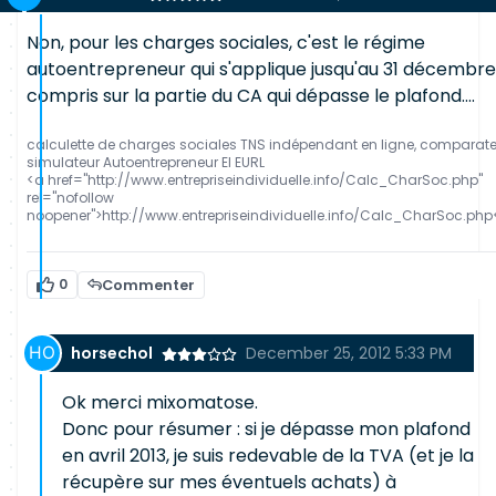
Non, pour les charges sociales, c'est le régime
autoentrepreneur qui s'applique jusqu'au 31 décembre,
compris sur la partie du CA qui dépasse le plafond....
calculette de charges sociales TNS indépendant en ligne, comparat
simulateur Autoentrepreneur EI EURL
<a href="http://www.entrepriseindividuelle.info/Calc_CharSoc.php"
rel="nofollow
noopener">http://www.entrepriseindividuelle.info/Calc_CharSoc.php
0
Commenter
horsechol
December 25, 2012 5:33 PM
Ok merci mixomatose.
Donc pour résumer : si je dépasse mon plafond
en avril 2013, je suis redevable de la TVA (et je la
récupère sur mes éventuels achats) à