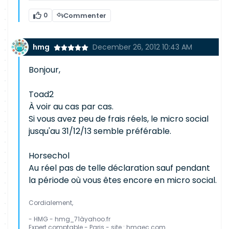
0
Commenter
hmg
December 26, 2012 10:43 AM
Bonjour,
Toad2
À voir au cas par cas.
Si vous avez peu de frais réels, le micro social
jusqu'au 31/12/13 semble préférable.
Horsechol
Au réel pas de telle déclaration sauf pendant
la période où vous êtes encore en micro social.
Cordialement,
- HMG - hmg_71àyahoo.fr
Expert comptable - Paris - site : hmgec com