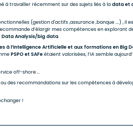
 à travailler récemment sur des sujets liés à la
data et 
ionnelles (gestion d'actifs ,assurance ,banque ....) , il e
me recommande d’élargir mes compétences en explorant
n
Data Analysis/big data
.
es à l’Intelligence Artificielle et aux formations en Big 
comme
PSPO et SAFe
étaient valorisées, l’IA semble aujourd
vice off-shore ...
e ou des recommandations sur les compétences à développer
’échanger !