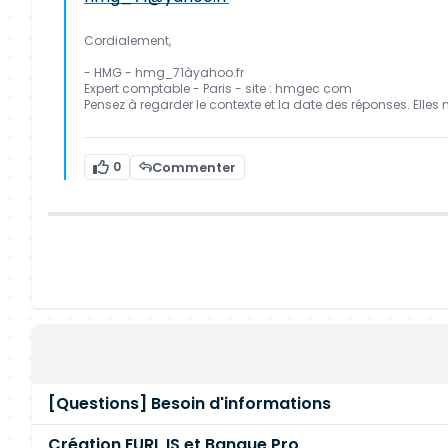
Cordialement,
- HMG - hmg_71àyahoo.fr
Expert comptable - Paris - site : hmgec com
Pensez à regarder le contexte et la date des réponses. Elles 
0
Commenter
[Questions] Besoin d'informations
Création EURL IS et Banque Pro