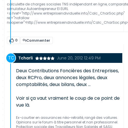
calculette de charges sociales TNS indépendant en ligne, comparat
simulateur Autoentrepreneur EI EURL
<a href="http://www.entrepriseindividuelle.info/Calc_CharSoc.php"
rel="nofollow
noopener">http://www.entrepriseindividuelle.info/Calc_CharSoc.php
0
Commenter
Tcharli
June 20, 2012 12:49 PM
Deux Contributions Foncières des Entreprises,
deux RCPro, deux annonces légales, deux
comptabilités, deux bilans, deux ...
Voir si ça vaut vraiment le coup de ce point de
vue là.
Ex-courtier en assurances néo-retraité, rangé des voitures.
Opinions sur le forum à titre personnel et non professionnel.
Protection sociale des Travailleurs Non Salariés et SASU.