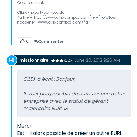
Cordialement,
CILEX - Expert-comptable
<a href="http://www.cilexcompta.com" rel="nofollow
noopener">www.cilexcompta.com</a>
0
Commenter
missionnaire
June 20, 2012 9:26 AM
CILEX a écrit :
Bonjour,
Il n'est pas possible de cumuler une auto-
entreprise avec le statut de gérant
majoritaire EURL IS.
Merci.
Est - il alors possible de créer un autre EURL