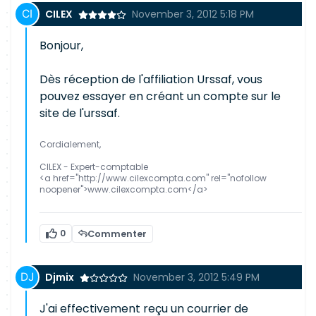
CILEX
November 3, 2012 5:18 PM
Bonjour,
Dès réception de l'affiliation Urssaf, vous
pouvez essayer en créant un compte sur le
site de l'urssaf.
Cordialement,
CILEX - Expert-comptable
<a href="http://www.cilexcompta.com" rel="nofollow
noopener">www.cilexcompta.com</a>
0
Commenter
Djmix
November 3, 2012 5:49 PM
J'ai effectivement reçu un courrier de