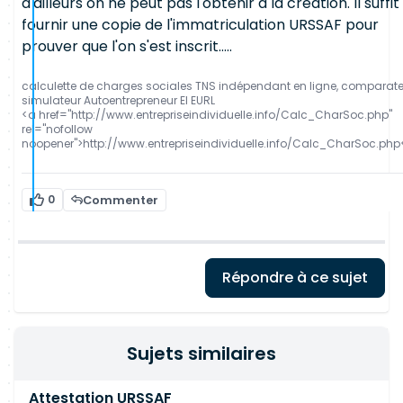
d'ailleurs on ne peut pas l'obtenir à la création. Il suffit
fournir une copie de l'immatriculation URSSAF pour
prouver que l'on s'est inscrit.....
calculette de charges sociales TNS indépendant en ligne, comparat
simulateur Autoentrepreneur EI EURL
<a href="http://www.entrepriseindividuelle.info/Calc_CharSoc.php"
rel="nofollow
noopener">http://www.entrepriseindividuelle.info/Calc_CharSoc.php
0
Commenter
Répondre à ce sujet
Sujets similaires
Attestation URSSAF