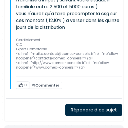
familiale entre 2 500 et 5000 euros )
vous n'aurez qu'a faire precompter la csg sur
ces montats ( 12,10% ) a verser dans les quinze
jours de la distribution
Cordialement
C.C.
Expert Comptable
<a href="mailto:contact@cornec-conseils.fr" rel="nofollow
noopener">contact@cornec-conseils.fr</a>
<a href="http://www.cornec-conseils.fr" rel="nofollow
noopener">www.cornec-conseils.fr</a>
0
Commenter
Répondre à ce sujet