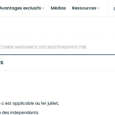
Avantages exclusifs
Médias
Ressources
CONGE NAISSANCE DES INDEPENDANTS TNS
NS
est applicable au 1er juillet,
ce des independants.