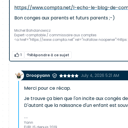
https://www.compta.net/l-echo-le-blog-de-com
Bon conges aux parents et futurs parents ;-)
Michel Bohdanowicz
Expert-comptable / commissaire aux comptes
<a href="https://www.compta.net" rel="nofollow noopener">htt
1
Répondre à ce sujet
Droopyann
July 4, 2026 5:21 AM
Merci pour ce récap.
Je trouve ça bien que l'on incite aux congés d
D'autant que la naissance d'un enfant est so
--
Yann
EURL IS depuis 2019