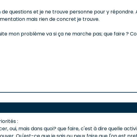
 de questions et je ne trouve personne pour y répondre. A
cumentation mais rien de concret je trouve.
is ensuite mon problème va si ça ne marche pas; que faire
orités :
cer, oui, mais dans quoi? que faire, c'est à dire quelle acti
uver. Qu'est-ce que je sais ou peux faire que l'on est pre