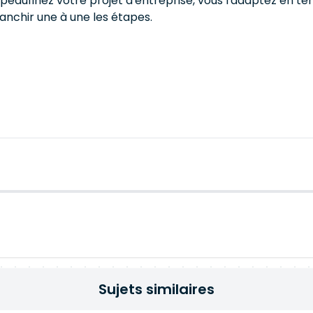
s peaufinez votre projet d'entreprise, vous l'adaptez en 
nchir une à une les étapes.
Sujets similaires