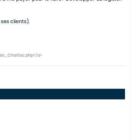
 ses clients).
o/Calc_CharSoc.php</a>