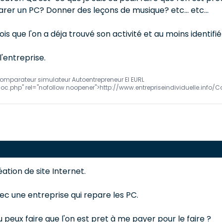
er un PC? Donner des leçons de musique? etc... etc...
ois que l'on a déja trouvé son activité et au moins identifié
l'entreprise.
comparateur simulateur Autoentrepreneur EI EURL
Soc.php" rel="nofollow noopener">http://www.entrepriseindividuelle.inf
ation de site Internet.
vec une entreprise qui repare les PC.
ou peux faire que l'on est pret à me payer pour le faire ?