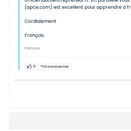
officiel lautoentrepreneur.fr. En parallèle vou
(apce.com) est excellent pour apprendre à fra
Cordialement
François
François
0
Commenter