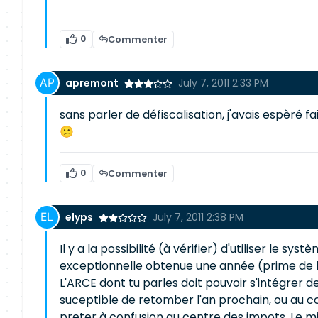
0
Commenter
apremont
July 7, 2011 2:33 PM
sans parler de défiscalisation, j'avais espèré f
😕
0
Commenter
elyps
July 7, 2011 2:38 PM
Il y a la possibilité (à vérifier) d'utiliser le
exceptionnelle obtenue une année (prime de li
L'ARCE dont tu parles doit pouvoir s'intégrer d
suceptible de retomber l'an prochain, ou au c
preter à confusion au centre des impots. Le m