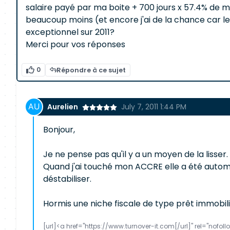
salaire payé par ma boite + 700 jours x 57.4% de mo
beaucoup moins (et encore j'ai de la chance car les
exceptionnel sur 2011?
Merci pour vos réponses
0
Répondre à ce sujet
Aurelien
July 7, 2011 1:44 PM
Bonjour,
Je ne pense pas qu'il y a un moyen de la lisser.
Quand j'ai touché mon ACCRE elle a été automa
déstabiliser.
Hormis une niche fiscale de type prêt immobilier
[url]<a href="https://www.turnover-it.com[/url]" rel="nofo