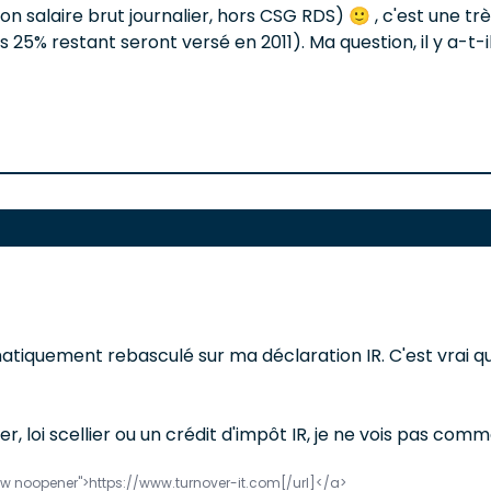
n salaire brut journalier, hors CSG RDS) 🙂 , c'est une tr
 25% restant seront versé en 2011). Ma question, il y a-t-
tiquement rebasculé sur ma déclaration IR. C'est vrai que
, loi scellier ou un crédit d'impôt IR, je ne vois pas comme
llow noopener">https://www.turnover-it.com[/url]</a>