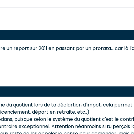
aire un report sur 2011 en passant par un prorata... car là
 système du quotient lors de ta déclartion d'impot, cela per
cenciement, départ en retraite, etc..)
edans, puisque selon le système du quotient c'est le contri
ontraire exceptionnel. Attention néanmoins si tu perçois 
ieux reste de les appeler je pense pour demander, mais à