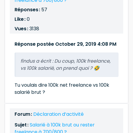
freelance à 700/800 ?
Réponses :
57
Like :
0
Vues :
3138
Réponse postée October 29, 2019 4:08 PM
findus a écrit :
Du coup, 100k freelance,
vs 100k salarié, on prend quoi ? 🤣
Tu voulais dire 100k net freelance vs 100k
salarié brut ?
Forum :
Déclaration d’activité
Sujet :
Salarié à 100k brut ou rester
freelance à 700/800 ?