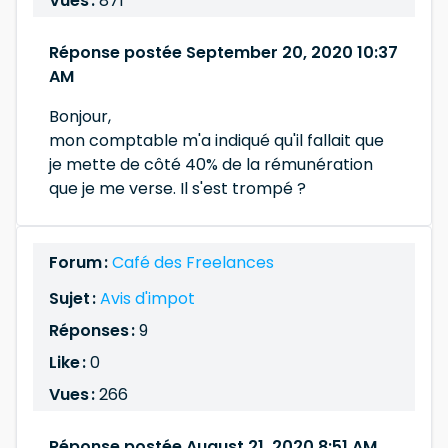
Vues :
871
Réponse postée September 20, 2020 10:37
AM
Bonjour,
mon comptable m'a indiqué qu'il fallait que
je mette de côté 40% de la rémunération
que je me verse. Il s'est trompé ?
Forum :
Café des Freelances
Sujet :
Avis d'impot
Réponses :
9
Like :
0
Vues :
266
Réponse postée August 21, 2020 8:51 AM