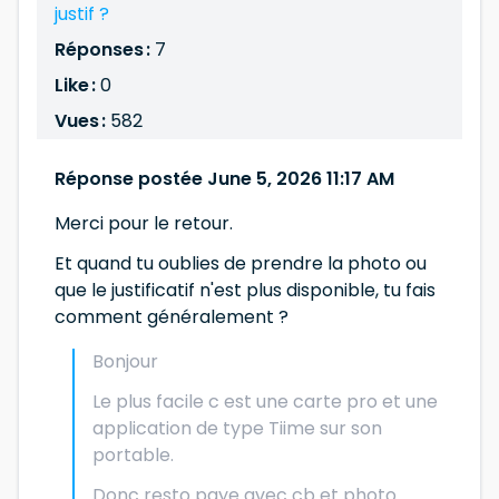
justif ?
Réponses :
7
Like :
0
Vues :
582
Réponse postée June 5, 2026 11:17 AM
Merci pour le retour.
Et quand tu oublies de prendre la photo ou
que le justificatif n'est plus disponible, tu fais
comment généralement ?
Bonjour
Le plus facile c est une carte pro et une
application de type Tiime sur son
portable.
Donc resto paye avec cb et photo