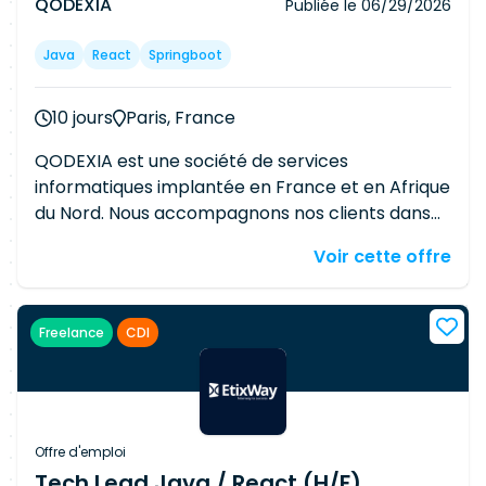
QODEXIA
Publiée le
06/29/2026
Java
React
Springboot
10 jours
Paris, France
QODEXIA est une société de services
informatiques implantée en France et en Afrique
du Nord. Nous accompagnons nos clients dans
leur transformation digitale grâce à notre
Voir cette offre
expertise autour des technologies digitales, SAP,
Cloud, Data et des nouvelles technologies. Nos
équipes interviennent auprès des plus grands
Freelance
CDI
acteurs des secteurs de l'industrie, de l'énergie,
de la banque, de l'assurance et du luxe sur des
projets à forte valeur ajoutée. 📍 Localisation :
Île-de-France (Présentiel / Hybride selon le
projet) 🏢 Client final : Grand compte 💼 Type
Offre d'emploi
de mission : CDI / Freelance (à préciser) 🌍
Tech Lead Java / React (H/F)