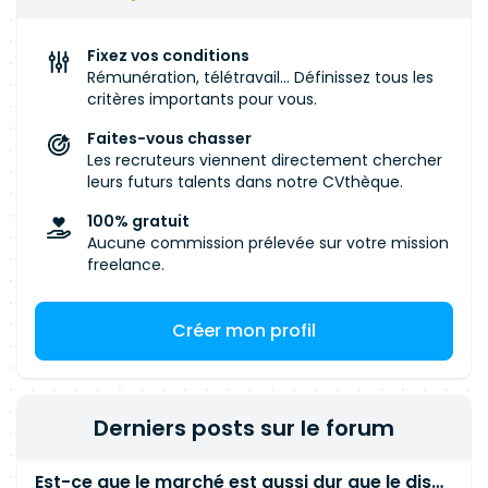
l'organisation de l'équipe
Collaboration avec les autres Tech Leads front
dans le cadre du design system et des guildes
Fixez vos conditions
techniques • Contribution à l'amélioration
Rémunération, télétravail... Définissez tous les
continue des pratiques et de la qualité des
critères importants pour vous.
livrables Stack technique : • VueJS 3 • Java 21/25
Faites-vous chasser
• GitHub • Docker • Figma
Les recruteurs viennent directement chercher
leurs futurs talents dans notre CVthèque.
100% gratuit
Aucune commission prélevée sur votre mission
freelance.
Créer mon profil
Derniers posts sur le forum
Est-ce que le marché est aussi dur que le disent les commerciaux ?