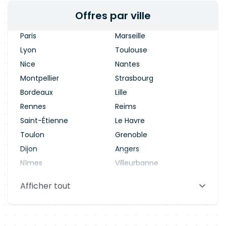
Offres par ville
Paris
Marseille
Lyon
Toulouse
Nice
Nantes
Montpellier
Strasbourg
Bordeaux
Lille
Rennes
Reims
Saint-Étienne
Le Havre
Toulon
Grenoble
Dijon
Angers
Nîmes
Villeurbanne
Saint-Denis
Le Mans
Afficher tout
Aix-en-Provence
Clermont-Ferrand
Brest
Tours
Amiens
Limoges