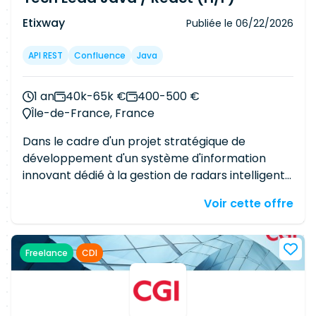
Langue : Anglais courant indispensable
Etixway
Publiée le
06/22/2026
API REST
Confluence
Java
1 an
40k-65k €
400-500 €
Île-de-France, France
Dans le cadre d'un projet stratégique de
développement d'un système d'information
innovant dédié à la gestion de radars intelligents
pour les collectivités territoriales, nous
Voir cette offre
recherchons un Tech Lead Java / React. Vous
rejoindrez une équipe Agile composée de
développeurs, d'un Product Owner et d'un
Freelance
CDI
Business Analyst, et interviendrez en tant que
référent technique sur l'ensemble du cycle de
vie des applications. À ce titre, vous serez
responsable de l'accompagnement technique