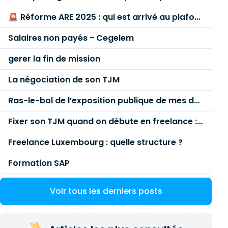
🚨 Réforme ARE 2025 : qui est arrivé au plafond des 60 % en gardant son entreprise ?
Salaires non payés - Cegelem
gerer la fin de mission
La négociation de son TJM
Ras-le-bol de l’exposition publique de mes données personnelles liées à mon entreprise
Fixer son TJM quand on débute en freelance : la méthode mathématique (et pas au feeling) 🛑
Freelance Luxembourg : quelle structure ?
Formation SAP
Voir tous les derniers posts