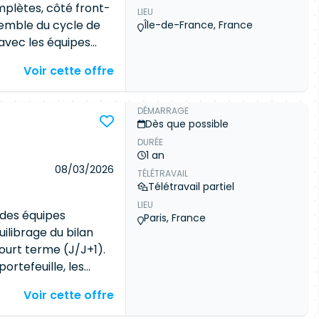
mplètes, côté front-
LIEU
nsemble du cycle de
Île-de-France, France
 avec les équipes
ncevoir et
Voir cette offre
-end et back-end
orrective des
 choix d'architecture
DÉMARRAGE
Dès que possible
aborer avec les
DURÉE
 la documentation
1 an
é, la performance et
08/03/2026
TÉLÉTRAVAIL
LES Fonctionnalités
Télétravail partiel
Code source propre,
LIEU
 technique
 des équipes
Paris, France
x sprints
uilibrage du bilan
ourt terme (J/J+1).
portefeuille, les
e pour la gestion
Voir cette offre
unication avec les
onnexes. Dans le