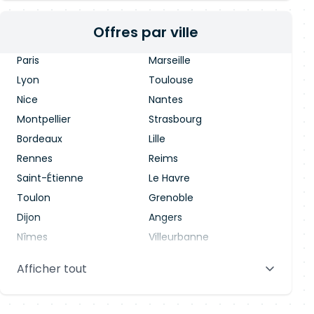
Offres par ville
Paris
Marseille
Lyon
Toulouse
Nice
Nantes
Montpellier
Strasbourg
Bordeaux
Lille
Rennes
Reims
Saint-Étienne
Le Havre
Toulon
Grenoble
Dijon
Angers
Nîmes
Villeurbanne
Saint-Denis
Le Mans
Afficher tout
Aix-en-Provence
Clermont-Ferrand
Brest
Tours