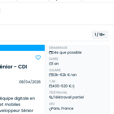
1 / 16
DÉMARRAGE
Dès que possible
DURÉE
1 an
énior - CDI
SALAIRE
53k-62k €⁄an
TJM
08/04/2026
400-520 €⁄j
TÉLÉTRAVAIL
Télétravail partiel
quipe digitale en
et mobiles
LIEU
Paris, France
veloppeur Sénior