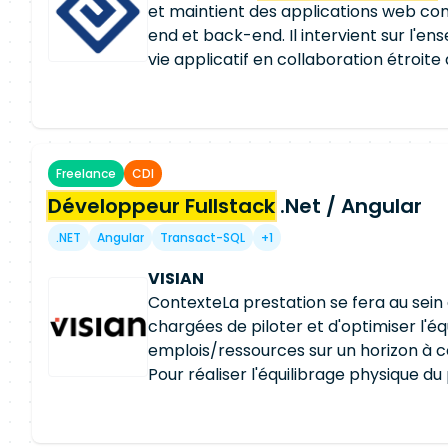
et maintient des applications web co
end et back-end. Il intervient sur l'e
vie applicatif en collaboration étroite
produit et techniques. 🎯 MISSIONS Co
développer des fonctionnalités front
Assurer la maintenance évolutive et c
applications existantes Participer aux
Freelance
CDI
technique et aux revues de code Coll
Développeur Fullstack
équipes produit, UX/UI et QA Rédiger
.Net / Angular
technique associée Garantir la qualit
.NET
Angular
Transact-SQL
+1
la sécurité des applications 📦 LIVRAB
applicatives livrées et documentées 
VISIAN
maintenable et testé Documentation
ContexteLa prestation se fera au sein
Participation aux revues de code et au
chargées de piloter et d'optimiser l'éq
emplois/ressources sur un horizon à c
Pour réaliser l'équilibrage physique du 
équipes utilisent une chaîne applicativ
opérationnelle et un EAI pour la comm
contreparties et les autres services c