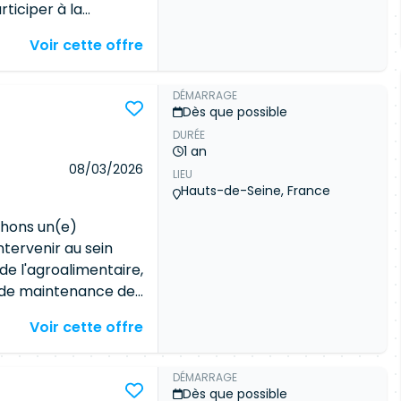
rticiper à la
évolution de
Voir cette offre
ous rejoindrez une
ateurs dans un
enté qualité,
DÉMARRAGE
Dès que possible
s Développer de
DURÉE
ications web et
1 an
tive et évolutive
08/03/2026
LIEU
 choix de
Hauts-de-Seine, France
ecture Concevoir et
arantir la qualité du
chons un(e)
es bonnes pratiques
ntervenir au sein
s développeurs, le
 de l'agroalimentaire,
ier et corriger les
 de maintenance de
vement aux
des missions Dans le
Voir cette offre
l'amélioration
rand groupe de la
essus de
t que
c une forte
DÉMARRAGE
Dès que possible
s techniques en