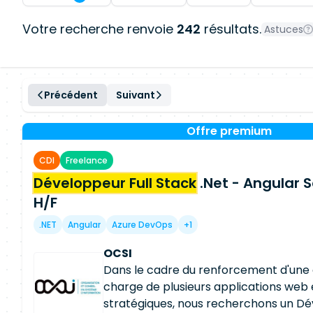
Votre recherche renvoie
242
résultats.
Astuces
Précédent
Suivant
Offre premium
CDI
Freelance
Développeur Full Stack
.Net - Angular S
H/F
.NET
Angular
Azure DevOps
+1
OCSI
Dans le cadre du renforcement d'une é
charge de plusieurs applications web 
stratégiques, nous recherchons un Dé