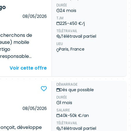
DURÉE
ion des applications
go
24 mois
e fonctionnelle
08/05/2026
TJM
x ateliers de
225-450 €⁄j
chnologique et
TÉLÉTRAVAIL
 Concevoir et
recherchons de
Télétravail partiel
s (PL/SQL et Java)
euse) mobile
LIEU
es de données
rtigo
Paris, France
er aux tests
 responsable
 rédiger les rapports
aux évolutions de
Voir cette offre
ctive et évolutive
te / encaissement
n des incidents de
) développée sur le
ements pour les
 Il pourra
DÉMARRAGE
Dès que possible
r sur le support de
DURÉE
es par l'équipe.
1 mois
mission : à partir du
08/05/2026
SALAIRE
is (renouvelables)
40k-50k €⁄an
TÉLÉTRAVAIL
onçoit, développe
Télétravail partiel