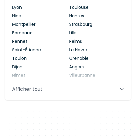
Lyon
Toulouse
Nice
Nantes
Montpellier
Strasbourg
Bordeaux
Lille
Rennes
Reims
Saint-Étienne
Le Havre
Toulon
Grenoble
Dijon
Angers
Nîmes
Villeurbanne
Saint-Denis
Le Mans
Afficher tout
Aix-en-Provence
Clermont-Ferrand
Brest
Tours
Amiens
Limoges
Annecy
Perpignan