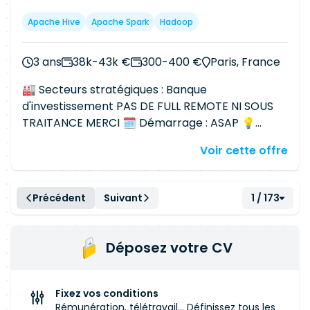
Apache Hive
Apache Spark
Hadoop
3 ans
38k-43k €
300-400 €
Paris, France
🏭 Secteurs stratégiques : Banque
d'investissement PAS DE FULL REMOTE NI SOUS
TRAITANCE MERCI 🗓 Démarrage : ASAP 💡
Contexte /Objectifs : Le département a lancé un
Voir cette offre
programme stratégique, qui comporte plusieurs
projets d'harmonisation des processus et outils.
L'un de ces streams a pour vocation de
Précédent
Suivant
1 / 173
constituer un datalake sur une stack Hadoop,
afin de servir les besoins en data et reporting.
Ce datalake a également pour vocation de
Déposez votre CV
devenir la brique centrale de l'architecture du SI
. Nous recherchons un profil Hadoop / PySpark
qui sera en charge, en lien avec l'équipe de
Fixez vos conditions
production applicative / devops, de mettre en
Rémunération, télétravail... Définissez tous les