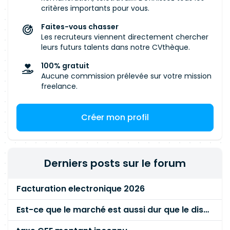
œuvre techniquement les évolutions du
critères importants pour vous.
datalake. Passionné par les données, capable de
Faites-vous chasser
s'adapter à un environnement dynamique et en
Les recruteurs viennent directement chercher
constante évolution, le prestataire doit faire
leurs futurs talents dans notre CVthèque.
preuve d'autonomie, d'initiative et d'une forte
100% gratuit
capacité d'analyse pour résoudre des
Aucune commission prélevée sur votre mission
problèmes complexes. 🤝Principales missions :
freelance.
Les tâches suivantes seront confiés au
consultant : • Mettre en œuvre de nouvelles
Créer mon profil
ingestions de données, data
prep/transformation • Maintenir et faire évoluer
nos outils de gestion des pipeline de données
(Pyspark + shell scripting) • Adresser à l'équipe
Derniers posts sur le forum
devops les demandes relatives aux évolutions de
la plateforme • Eventuellement mettre en
Facturation electronique 2026
œuvre une couche d'APIs afin d'exposer nos
données
Est-ce que le marché est aussi dur que le disent les commerciaux ?