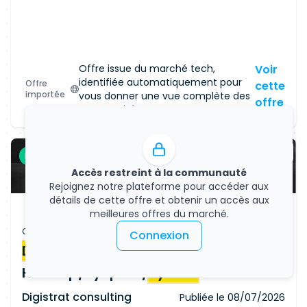
Bonne maîtrise de Windows serveur et des
environnements Linux/Unix Expérience en
containerisation (Docker, Helm, OpenShift,
Kubernetes)
Offre issue du marché tech,
Voir
identifiée automatiquement pour
Offre
cette
importée
vous donner une vue complète des
offre
opportunités.
Freelance
CDI
Accès restreint à la communauté
Rejoignez notre plateforme pour accéder aux
détails de cette offre et obtenir un accès aux
meilleures offres du marché.
Offre d'emploi
Connexion
Développeur
Big Data
Hadoop/PySpark/
Python
Digistrat consulting
Publiée le
08/07/2026