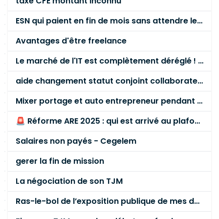
taxe CFE montant inconnu
ESN qui paient en fin de mois sans attendre le paiement client ?
Avantages d'être freelance
Le marché de l'IT est complètement déréglé ! STOP à cette mascarade ! Il faut s'unir et résister !
aide changement statut conjoint collaborateur
Mixer portage et auto entrepreneur pendant des années - quel risque ?
🚨 Réforme ARE 2025 : qui est arrivé au plafond des 60 % en gardant son entreprise ?
Salaires non payés - Cegelem
gerer la fin de mission
La négociation de son TJM
Ras-le-bol de l’exposition publique de mes données personnelles liées à mon entreprise