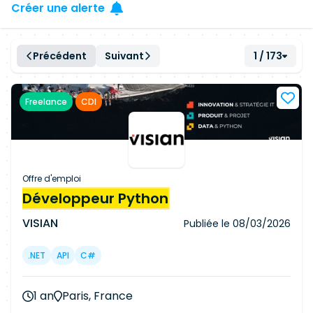
Créer une alerte
Précédent
Suivant
1 / 173
Freelance
CDI
Offre d'emploi
Développeur Python
VISIAN
Publiée le
08/03/2026
.NET
API
C#
1 an
Paris, France