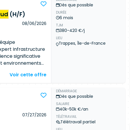
Dès que possible
DURÉE
oud
(H/F)
ommunauté
6 mois
céder aux détails de
08/06/2026
TJM
 meilleures offres du
380-420 €⁄j
LIEU
 équipe
Connexion
Trappes, Île-de-France
xpert Infrastructure
ence significative
 et environnements
es sujets
Voir cette offre
d'accompagnement à
ssion est sur un
grer l'équipe
DÉMARRAGE
Dès que possible
en en conditions
SALAIRE
techniques.
40k-50k €⁄an
ctures systèmes et
07/27/2026
TÉLÉTRAVAIL
et l'évolution des
Télétravail partiel
iciper à
LIEU