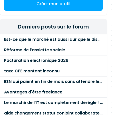
Créer mon profil
Derniers posts sur le forum
Est-ce que le marché est aussi dur que le disent les commerciaux ?
Réforme de l’assiette sociale
Facturation electronique 2026
taxe CFE montant inconnu
ESN qui paient en fin de mois sans attendre le paiement client ?
Avantages d'être freelance
Le marché de l'IT est complètement déréglé ! STOP à cette mascarade ! Il faut s'unir et résister !
aide changement statut conjoint collaborateur