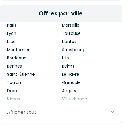
Offres par ville
Paris
Marseille
Lyon
Toulouse
Nice
Nantes
Montpellier
Strasbourg
Bordeaux
Lille
Rennes
Reims
Saint-Étienne
Le Havre
Toulon
Grenoble
Dijon
Angers
Nîmes
Villeurbanne
Saint-Denis
Le Mans
Afficher tout
Aix-en-Provence
Clermont-Ferrand
Brest
Tours