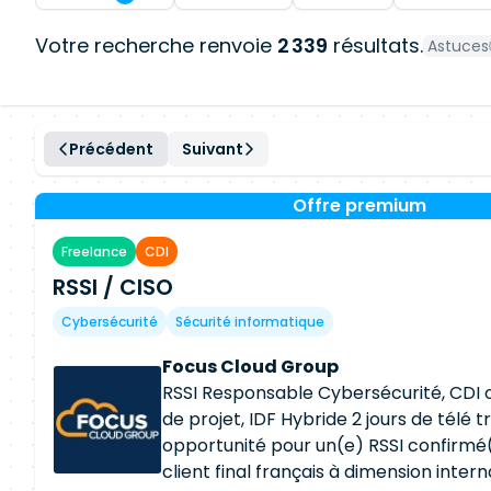
Votre recherche renvoie
2 339
résultats.
Astuces
Précédent
Suivant
Offre premium
Freelance
CDI
RSSI / CISO
Cybersécurité
Sécurité informatique
Focus Cloud Group
RSSI Responsable Cybersécurité, CDI 
de projet, IDF Hybride 2 jours de télé t
opportunité pour un(e) RSSI confirmé(
client final français à dimension intern