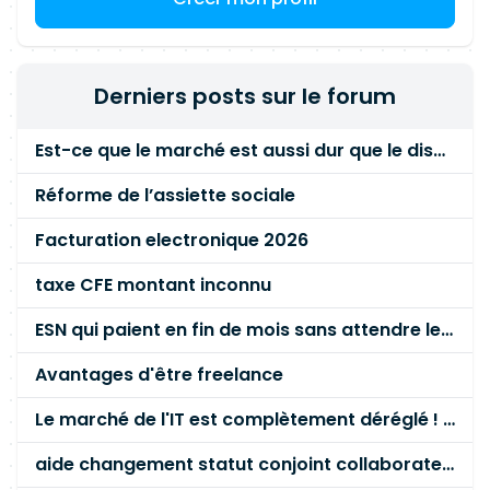
contrôle d'accès, confinement thermique)
Expérience en coordination d'installations
télécoms (wifi, DECT, GSM indoor) Bonne
capacité rédactionnelle et sens du service
Derniers posts sur le forum
Est-ce que le marché est aussi dur que le disent les commerciaux ?
Réforme de l’assiette sociale
Facturation electronique 2026
taxe CFE montant inconnu
ESN qui paient en fin de mois sans attendre le paiement client ?
Avantages d'être freelance
Le marché de l'IT est complètement déréglé ! STOP à cette mascarade ! Il faut s'unir et résister !
aide changement statut conjoint collaborateur