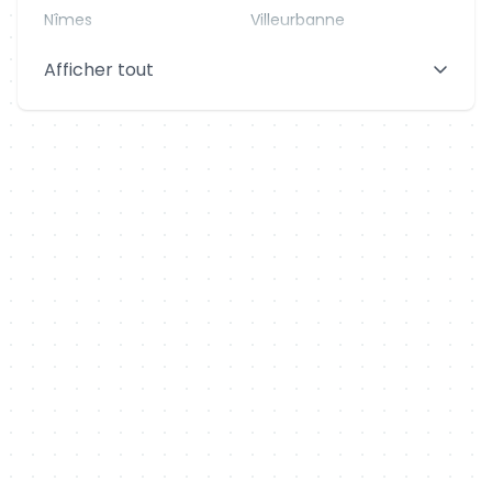
Nîmes
Villeurbanne
Saint-Denis
Le Mans
Afficher tout
Aix-en-Provence
Clermont-Ferrand
Brest
Tours
Amiens
Limoges
Annecy
Perpignan