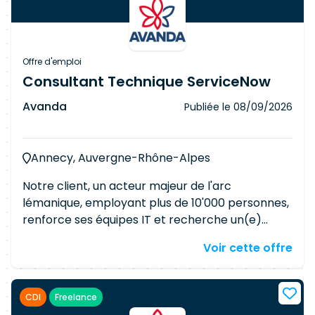
Offre d'emploi
Consultant Technique ServiceNow
Avanda
Publiée le
08/09/2026
Annecy, Auvergne-Rhône-Alpes
Notre client, un acteur majeur de l'arc
lémanique, employant plus de 10'000 personnes,
renforce ses équipes IT et recherche un(e)
Consultant technique ServiceNow –
Voir cette offre
Développeur confirmé. Vous rejoindrez une
équipe pluridisciplinaire (chefs de projet,
architectes, gestionnaires de service, analystes
CDI
Freelance
métier, développeurs) pour concevoir,