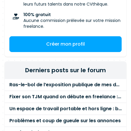
sachants), intégration des évolutions 2026
leurs futurs talents dans notre CVthèque.
(ateliers de partage avec les métiers, écriture
100% gratuit
des cahier des charges, échanges avec l'équipe
Aucune commission prélevée sur votre mission
de développement, définition de la stratégie de
freelance.
validation, participation à la phase de recette en
accompagnement du centre de validation.
Créer mon profil
Poursuite de la mission en 2027 sur un rôle de
Business Analyste sur les projets du domaine vie:
prise en charge d'études avant-projet,
accompagnement métier dans l'expression du
Derniers posts sur le forum
besoin, rédaction de Note de cadrage,
participation aux phases projet de spécifications
Ras-le-bol de l’exposition publique de mes données personnelles liées à mon entreprise
et de qualification
Fixer son TJM quand on débute en freelance : la méthode mathématique (et pas au feeling) 🛑
Un espace de travail portable et hors ligne : besoin réel ou fausse bonne idée ?
Problèmes et coup de gueule sur les annonces