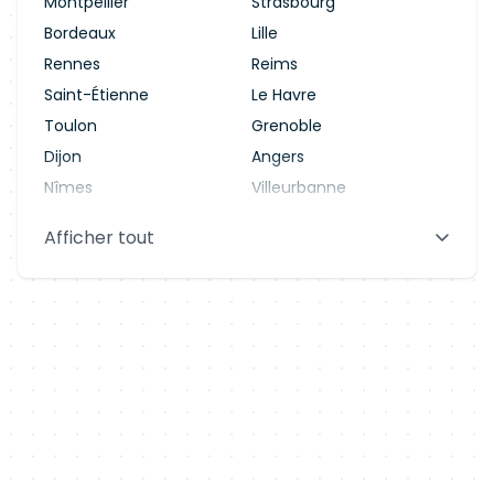
Montpellier
Strasbourg
Bordeaux
Lille
Rennes
Reims
Saint-Étienne
Le Havre
Toulon
Grenoble
Dijon
Angers
Nîmes
Villeurbanne
Saint-Denis
Le Mans
Afficher tout
Aix-en-Provence
Clermont-Ferrand
Brest
Tours
Amiens
Limoges
Annecy
Perpignan