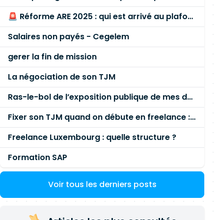
🚨 Réforme ARE 2025 : qui est arrivé au plafond des 60 % en gardant son entreprise ?
Salaires non payés - Cegelem
gerer la fin de mission
La négociation de son TJM
Ras-le-bol de l’exposition publique de mes données personnelles liées à mon entreprise
Fixer son TJM quand on débute en freelance : la méthode mathématique (et pas au feeling) 🛑
Freelance Luxembourg : quelle structure ?
Formation SAP
Voir tous les derniers posts