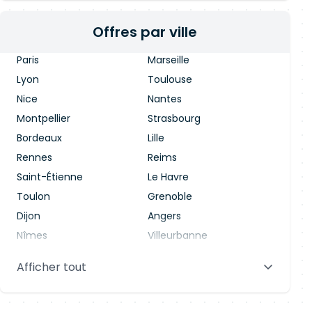
Offres par ville
Paris
Marseille
Lyon
Toulouse
Nice
Nantes
Montpellier
Strasbourg
Bordeaux
Lille
Rennes
Reims
Saint-Étienne
Le Havre
Toulon
Grenoble
Dijon
Angers
Nîmes
Villeurbanne
Saint-Denis
Le Mans
Afficher tout
Aix-en-Provence
Clermont-Ferrand
Brest
Tours