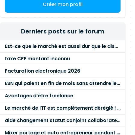
Créer mon profil
Derniers posts sur le forum
Est-ce que le marché est aussi dur que le disent les commerciaux ?
taxe CFE montant inconnu
Facturation electronique 2026
ESN qui paient en fin de mois sans attendre le paiement client ?
Avantages d'être freelance
Le marché de l'IT est complètement déréglé ! STOP à cette mascarade ! Il faut s'unir et résister !
aide changement statut conjoint collaborateur
Mixer portage et auto entrepreneur pendant des années - quel risque ?