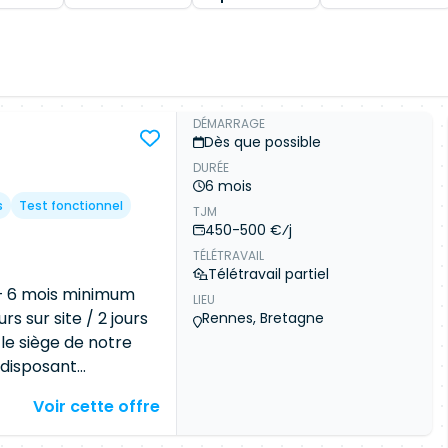
DÉMARRAGE
Dès que possible
DURÉE
6 mois
s
Test fonctionnel
TJM
450-500 €⁄j
TÉLÉTRAVAIL
Télétravail partiel
n – 6 mois minimum
LIEU
s sur site / 2 jours
Rennes, Bretagne
le siège de notre
T disposant
 environnement
Voir cette offre
dans un contexte
 la charge du service