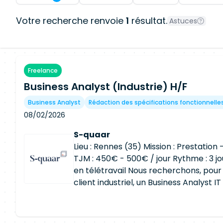
Votre recherche renvoie
1
résultat.
Astuces
Freelance
Business Analyst (Industrie) H/F
Business Analyst
Rédaction des spécifications fonctionnelle
08/02/2026
S-quaar
Lieu : Rennes (35) Mission : Prestatio
TJM : 450€ - 500€ / jour Rythme : 3 jour
en télétravail Nous recherchons, pour 
client industriel, un Business Analyst I
impérativement d'une expérience en
industriel, afin de renforcer l'équipe 
d'augmentation actuelle et à venir de