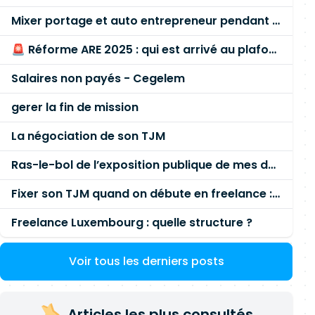
Mixer portage et auto entrepreneur pendant des années - quel risque ?
🚨 Réforme ARE 2025 : qui est arrivé au plafond des 60 % en gardant son entreprise ?
Salaires non payés - Cegelem
gerer la fin de mission
La négociation de son TJM
Ras-le-bol de l’exposition publique de mes données personnelles liées à mon entreprise
Fixer son TJM quand on débute en freelance : la méthode mathématique (et pas au feeling) 🛑
Freelance Luxembourg : quelle structure ?
Voir tous les derniers posts
Articles les plus consultés