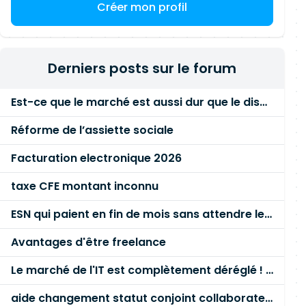
Créer mon profil
Derniers posts sur le forum
Est-ce que le marché est aussi dur que le disent les commerciaux ?
Réforme de l’assiette sociale
Facturation electronique 2026
taxe CFE montant inconnu
ESN qui paient en fin de mois sans attendre le paiement client ?
Avantages d'être freelance
Le marché de l'IT est complètement déréglé ! STOP à cette mascarade ! Il faut s'unir et résister !
aide changement statut conjoint collaborateur