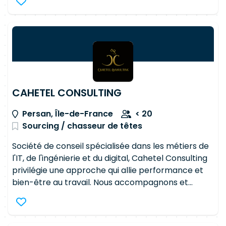
négocient les conditions du projet.
est au centre de nos préoccupations Nos
consultants(tes) actuels et à venir : Rejoignez une
entreprise qui a fait des valeurs humaines un pilier.
Viens construire des relations humaines durables,
respectueuses et de qualité. 1 Expertise
Technologique 2 Réactivité et écoute 3
Accompagnement individualisé en présentiel 4
CAHETEL CONSULTING
Passion 5 Véritable sentiment d'appartenance
Persan, Île-de-France
< 20
Sourcing / chasseur de têtes
Société de conseil spécialisée dans les métiers de
l'IT, de l'ingénierie et du digital, Cahetel Consulting
privilégie une approche qui allie performance et
bien-être au travail. Nous accompagnons et
conseillons nos clients afin d'assurer pour nos
utilisateurs la disponibilité des applications métiers
et le meilleur niveau de service. Nous mettons une