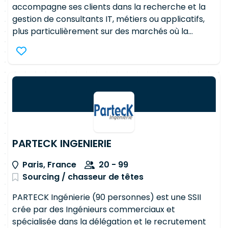
accompagne ses clients dans la recherche et la
gestion de consultants IT, métiers ou applicatifs,
plus particulièrement sur des marchés où la
rareté des profils fiables et expérimentés se fait
sentir. Depuis 15 ans, la proximité que nous
entretenons avec nos consultants et nos clients,
pour la plupart leaders reconnus sur leurs
marchés, nous permet d'identifier, de qualifier et
de proposer la bonne ressource au bon moment,
avec toute la réactivité attendue. Solliciter Adyton,
c'est faire intervenir une expertise qui mesure
pleinement l'enjeu et le périmètre de la mission qui
PARTECK INGENIERIE
lui est confiée; De fait, nos consultants sont
Paris, France
20 - 99
immédiatement opérationnels pour partager
Sourcing / chasseur de têtes
avec vos équipes un retour d'expérience solide et
constructif. Spécialistes du freelance IT, nous
PARTECK Ingénierie (90 personnes) est une SSII
accompagnons nos consultants dans la gestion de
crée par des Ingénieurs commerciaux et
leur statut (portage, conseil, obligation de
spécialisée dans la délégation et le recrutement
vigilance sociale et fiscale) afin de placer le client