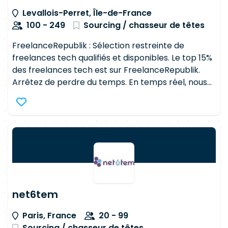
Levallois-Perret, Île-de-France
100 - 249
Sourcing / chasseur de têtes
FreelanceRepublik : Sélection restreinte de
freelances tech qualifiés et disponibles. Le top 15%
des freelances tech est sur FreelanceRepublik.
Arrêtez de perdre du temps. En temps réel, nous
identifions le top 15% des développeurs et chefs de
projets, que nous positionnons sur un pipeline d'une
centaine de missions.
net6tem
Paris, France
20 - 99
Sourcing / chasseur de têtes