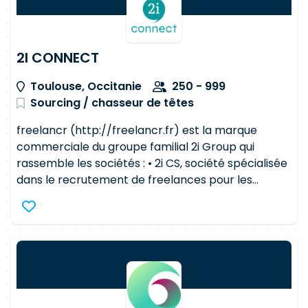
d'entre eux : •TÉLÉCOMMUNICATIONS •BANQUE,
FINANCE, ASSURANCE •DISTRIBUTION (E-
COMMERCE) •INDUSTRIE / BTP •SANTÉ
2I CONNECT
•TRANSPORT •MÉDIAS •SERVICE PUBLIC
Toulouse, Occitanie
250 - 999
Sourcing / chasseur de têtes
freelancr (http://freelancr.fr) est la marque
commerciale du groupe familial 2i Group qui
rassemble les sociétés : • 2i CS, société spécialisée
dans le recrutement de freelances pour les
grands comptes • 2i Portage et Talorig, sociétés
de Portage Salarial Depuis plus de 10 ans, freelancr
accompagne les travailleurs indépendants et a su,
au fil du temps, devenir un intermédiaire de
confiance entre les grands comptes et les
freelances. Freelancr se démarque sur son
marché par sa capacité à apporter une offre