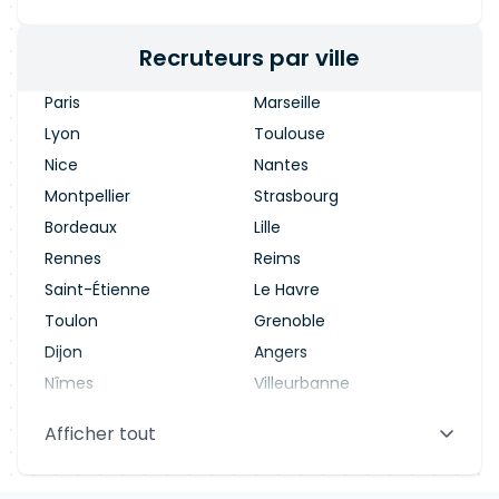
Recruteurs par ville
Paris
Marseille
Lyon
Toulouse
Nice
Nantes
Montpellier
Strasbourg
Bordeaux
Lille
Rennes
Reims
Saint-Étienne
Le Havre
Toulon
Grenoble
Dijon
Angers
Nîmes
Villeurbanne
Saint-Denis
Le Mans
Afficher tout
Aix-en-Provence
Clermont-Ferrand
Brest
Tours