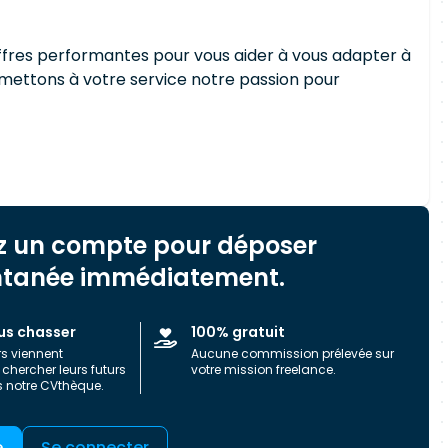
ffres performantes pour vous aider à vous adapter à
mettons à votre service notre passion pour
z un compte pour déposer
ntanée immédiatement.
us chasser
100% gratuit
rs viennent
Aucune commission prélevée sur
chercher leurs futurs
votre mission freelance.
s notre CVthèque.
e
Se connecter