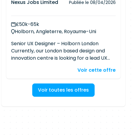
Nexus Jobs Limited
Publiée le
08/04/2026
£50k-65k
Holborn, Angleterre, Royaume-Uni
Senior UX Designer – Holborn London
Currently, our London based design and
innovation centre is looking for a lead UX
designer. To join the design team and work
Voir cette offre
along other designers, researchers,
product owners and technologists in
defining and developing digital products
Voir toutes les offres
and platforms. The role will involve initiating
and managing projects and lead the team
forward in daily design tasks which include
conducting workshops, user testing and
prototyping. Key responsibilities •
Synthesize qualitative and quantitative data