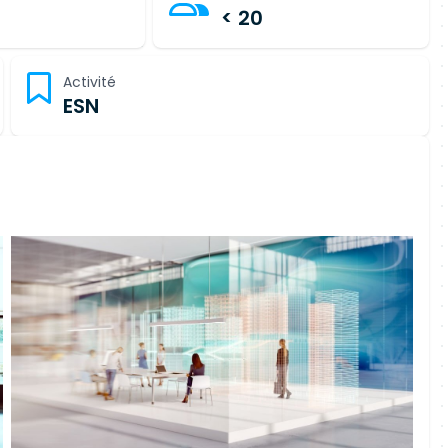
< 20
Activité
ESN