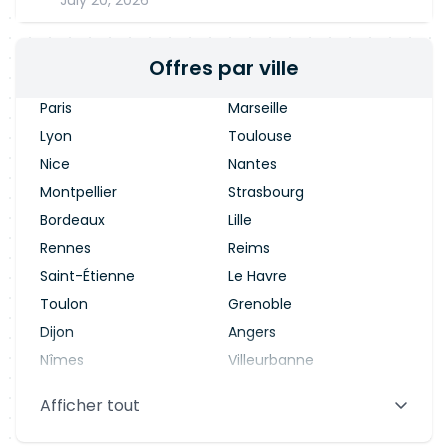
July 20, 2026
Offres par ville
Paris
Marseille
Lyon
Toulouse
Nice
Nantes
Montpellier
Strasbourg
Bordeaux
Lille
Rennes
Reims
Saint-Étienne
Le Havre
Toulon
Grenoble
Dijon
Angers
Nîmes
Villeurbanne
Saint-Denis
Le Mans
Afficher tout
Aix-en-Provence
Clermont-Ferrand
Brest
Tours