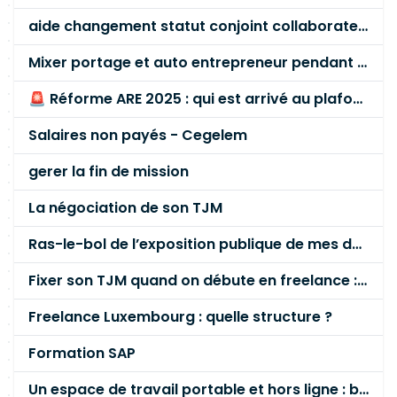
aide changement statut conjoint collaborateur
Mixer portage et auto entrepreneur pendant des années - quel risque ?
🚨 Réforme ARE 2025 : qui est arrivé au plafond des 60 % en gardant son entreprise ?
Salaires non payés - Cegelem
gerer la fin de mission
La négociation de son TJM
Ras-le-bol de l’exposition publique de mes données personnelles liées à mon entreprise
Fixer son TJM quand on débute en freelance : la méthode mathématique (et pas au feeling) 🛑
Freelance Luxembourg : quelle structure ?
Formation SAP
Un espace de travail portable et hors ligne : besoin réel ou fausse bonne idée ?