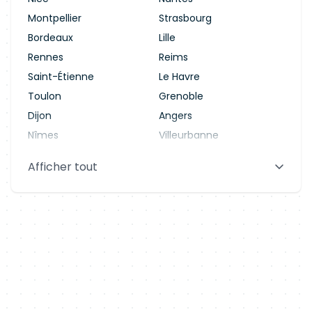
Montpellier
Strasbourg
Bordeaux
Lille
Rennes
Reims
Saint-Étienne
Le Havre
Toulon
Grenoble
Dijon
Angers
Nîmes
Villeurbanne
Saint-Denis
Le Mans
Afficher tout
Aix-en-Provence
Clermont-Ferrand
Brest
Tours
Amiens
Limoges
Annecy
Perpignan