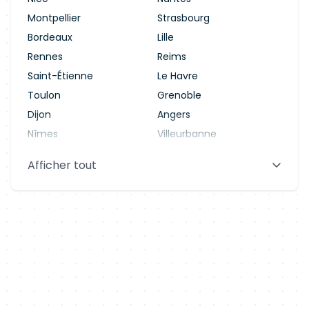
Montpellier
Strasbourg
Bordeaux
Lille
Rennes
Reims
Saint-Étienne
Le Havre
Toulon
Grenoble
Dijon
Angers
Nîmes
Villeurbanne
Saint-Denis
Le Mans
Afficher tout
Aix-en-Provence
Clermont-Ferrand
Brest
Tours
Amiens
Limoges
Annecy
Perpignan