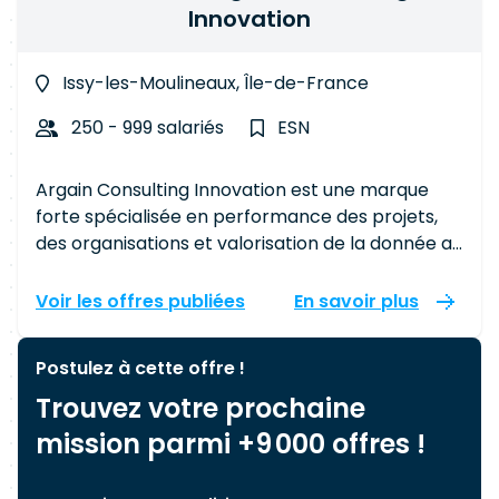
Innovation
Issy-les-Moulineaux, Île-de-France
250 - 999 salariés
ESN
Argain Consulting Innovation est une marque
forte spécialisée en performance des projets,
des organisations et valorisation de la donnée au
sein de l'écosystème Alan Allman Associates
implantée à Paris, Nantes, Lyon, Niort. Nous
Voir les offres publiées
En savoir plus
mettons un point d'honneur à maintenir le lien
avec chacun de nos talents et mettons tout en
Postulez à cette offre !
œuvre pour développer et entretenir un fort
Trouvez votre prochaine
sentiment d'appartenance. Nous rejoindre, c’est
intégrer une équipe à taille humaine dont
mission parmi +9 000 offres !
l’humain est l’épicentre, un cabinet où
autonomie, confiance et partage sont des