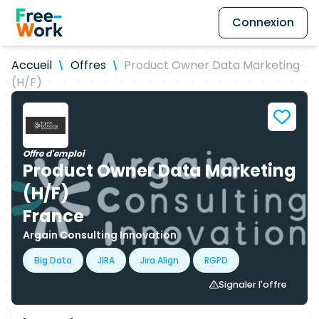
Connexion
Accueil
Offres
Product Owner Data Marketing
(H/F)
Offre d'emploi
Product Owner Data Marketing
(H/F)
France
Argain Consulting Innovation
Big Data
JIRA
Jira Align
RGPD
Signaler l'offre