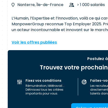
Nanterre, Île-de-France
> 1 000 salariés
L’Humain, l’Expertise et l’Innovation, voilà ce qui c
ManpowerGroup reconnue Top Employer 2025. Prés
un acteur incontournable et innovant sur le marché
services et solutions IT pour accompagner nos clie
transformations. A travers la formation, Experis investit continuellement dans l’acquisition de
Voir les offres publiées
connaissances de ses Talents afin d’anticiper les t
changements. Experis vous propose d’associer v
pour franchir la prochaine étape de votre carrière. Chiffres clefs France : 3 700 Talents 18 agenc
Postulez à
nationales 200 clients
Trouvez votre prochain 
Fixez vos conditions
Faites-vo
Rémunération, télétravail...
Les recruteu
Définissez tous les critères
directement 
importants pour vous.
talents dan