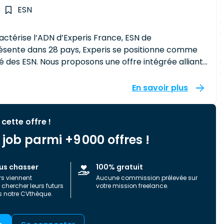
ESN
aractérise l’ADN d’Experis France, ESN de
ente dans 28 pays, Experis se positionne comme
 des ESN. Nous proposons une offre intégrée alliant
nts partenaires dans leurs projets de
En savoir plus
endances et faire preuve de réactivité face aux
os compétences techniques et comportementales
es
 cette offre !
job parmi +9 000 offres !
us chasser
100% gratuit
rs viennent
Aucune commission prélevée sur
chercher leurs futurs
votre mission freelance.
s notre CVthèque.