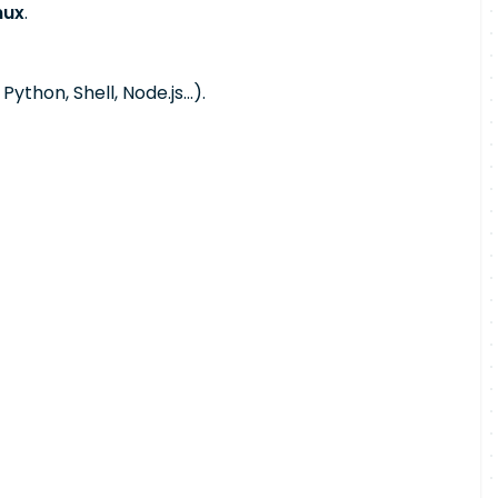
nux
.
: Python, Shell, Node.js…).