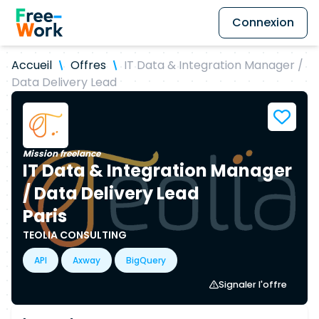
Connexion
Accueil
Offres
IT Data & Integration Manager /
Data Delivery Lead
Mission freelance
IT Data & Integration Manager
/ Data Delivery Lead
Paris
TEOLIA CONSULTING
API
Axway
BigQuery
Signaler l'offre