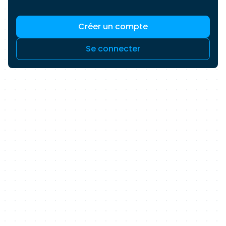
performance des entreprises en les
accompagnant dans le développement de
Créer un compte
nouveaux services et la maîtrise de leur
expérience digitale.
Se connecter