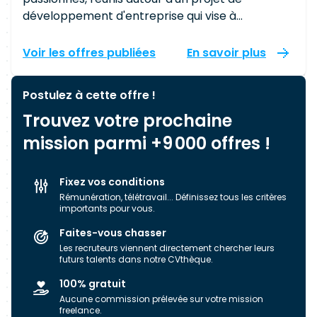
développement d'entreprise qui vise à
réinventer le service aux entreprises en mettant
l'humain au cœur du projet. Teolia intervient
Voir les offres publiées
En savoir plus
dans les métiers du conseil, des services
informatiques et de l’innovation digitale. Nous
Postulez à cette offre !
accompagnons nos clients dans des missions de
Trouvez votre prochaine
pilotage de projets stratégiques et
d’optimisation de la performance
mission parmi +9 000 offres !
opérationnelle. Nous proposons également des
prestations d’assistance de proximité pour la
Fixez vos conditions
conception et réalisation des nouveaux services
Rémunération, télétravail... Définissez tous les critères
applicatifs et/ou infrastructures. Enfin nous
importants pour vous.
accompagnons nos clients dans leur projet de
Faites-vous chasser
transformation digitale, en mettant l’humain et
Les recruteurs viennent directement chercher leurs
la maîtrise méthodologique au cœur des
futurs talents dans notre CVthèque.
nouvelles pratiques. Riche de ses talents à
100% gratuit
l'esprit d'entreprise marqué, Teolia vise à devenir
Aucune commission prélevée sur votre mission
un acteur majeur de la transformation et de la
freelance.