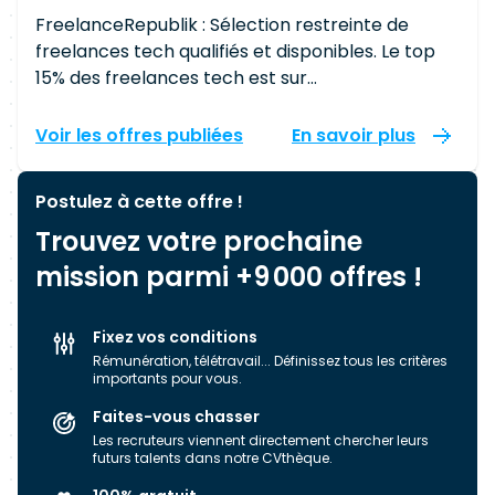
FreelanceRepublik : Sélection restreinte de
freelances tech qualifiés et disponibles. Le top
15% des freelances tech est sur
FreelanceRepublik. Arrêtez de perdre du temps.
En temps réel, nous identifions le top 15% des
Voir les offres publiées
En savoir plus
développeurs et chefs de projets, que nous
positionnons sur un pipeline d'une centaine de
Postulez à cette offre !
missions.
Trouvez votre prochaine
mission parmi +9 000 offres !
Fixez vos conditions
Rémunération, télétravail... Définissez tous les critères
importants pour vous.
Faites-vous chasser
Les recruteurs viennent directement chercher leurs
futurs talents dans notre CVthèque.