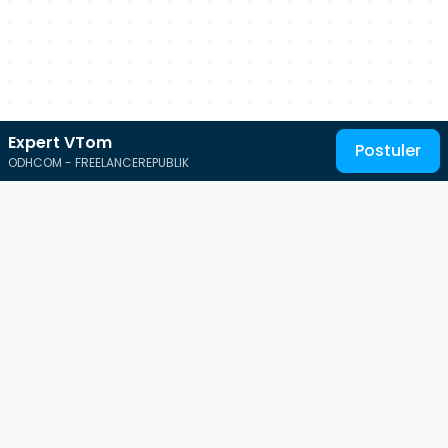
Expert VTom
Postuler
ODHCOM - FREELANCEREPUBLIK
Au service des talents IT
Free-Work est une plateforme qui s'adresse à tous les