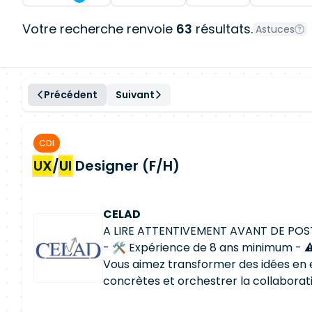
Votre recherche renvoie
63
résultats.
Astuces
Précédent
Suivant
CDI
UX
/
UI
Designer (F/H)
CELAD
A LIRE ATTENTIVEMENT AVANT DE POS
- 🛠 Expérience de 8 ans minimum - ⚠️
Vous aimez transformer des idées en
concrètes et orchestrer la collaborat
design ? Cette opportunité est faite p