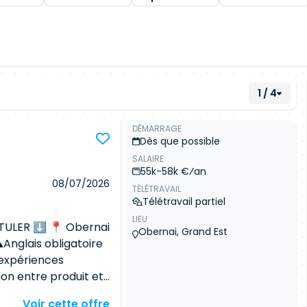
1 / 4
DÉMARRAGE
Dès que possible
SALAIRE
55k-58k €⁄an
08/07/2026
TÉLÉTRAVAIL
Télétravail partiel
LIEU
TULER ⬇ 📍 Obernai
Obernai, Grand Est
Anglais obligatoire
 expériences
ion entre produit et
our vous ! 🚀 Nous
Voir cette offre