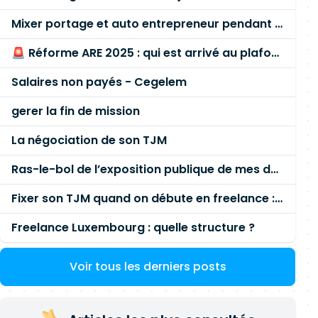
Mixer portage et auto entrepreneur pendant des années - quel risque ?
🚨 Réforme ARE 2025 : qui est arrivé au plafond des 60 % en gardant son entreprise ?
Salaires non payés - Cegelem
gerer la fin de mission
La négociation de son TJM
Ras-le-bol de l’exposition publique de mes données personnelles liées à mon entreprise
Fixer son TJM quand on débute en freelance : la méthode mathématique (et pas au feeling) 🛑
Freelance Luxembourg : quelle structure ?
Voir tous les derniers posts