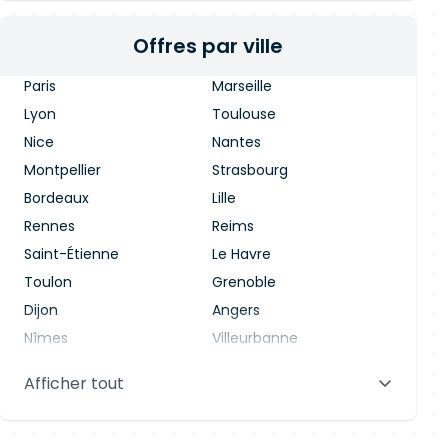
Offres par ville
Paris
Marseille
Lyon
Toulouse
Nice
Nantes
Montpellier
Strasbourg
Bordeaux
Lille
Rennes
Reims
Saint-Étienne
Le Havre
Toulon
Grenoble
Dijon
Angers
Nîmes
Villeurbanne
Saint-Denis
Le Mans
Afficher tout
Aix-en-Provence
Clermont-Ferrand
Brest
Tours