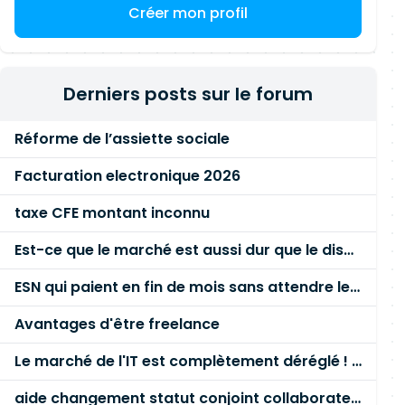
Créer mon profil
Derniers posts sur le forum
Réforme de l’assiette sociale
Facturation electronique 2026
taxe CFE montant inconnu
Est-ce que le marché est aussi dur que le disent les commerciaux ?
ESN qui paient en fin de mois sans attendre le paiement client ?
Avantages d'être freelance
Le marché de l'IT est complètement déréglé ! STOP à cette mascarade ! Il faut s'unir et résister !
aide changement statut conjoint collaborateur