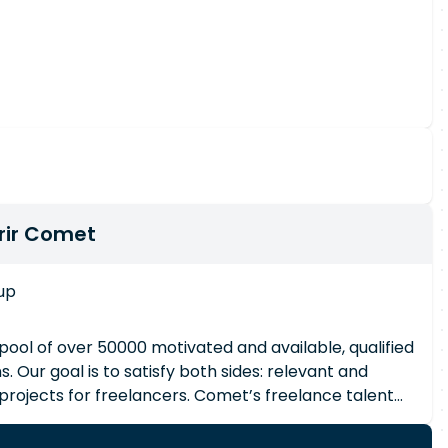
rir Comet
up
 Our goal is to satisfy both sides: relevant and
 projects for freelancers. Comet’s freelance talent
e the projects on which they work. We screen
ld an elite community. Powered by AI in order to