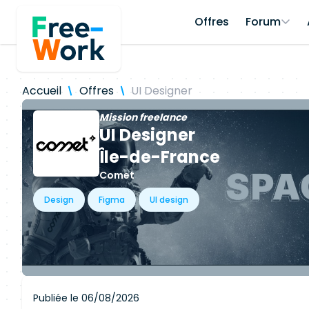
Offres
Forum
Accueil
Offres
UI Designer
Mission freelance
UI Designer
Île-de-France
Comet
Design
Figma
UI design
Publiée le 06/08/2026