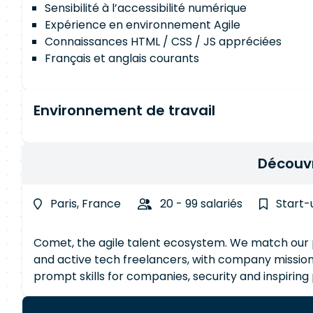
Sensibilité à l’accessibilité numérique
Expérience en environnement Agile
Connaissances HTML / CSS / JS appréciées
Français et anglais courants
Environnement de travail
Découv
Paris, France
20 - 99 salariés
Start-
Comet, the agile talent ecosystem. We match our pool of over 50000 motivated and available, qualified
and active tech freelancers, with company missions.
prompt skills for companies, security and inspiring
community comes highly motivated, because they choos
and evaluate the best tech and data talents to bui