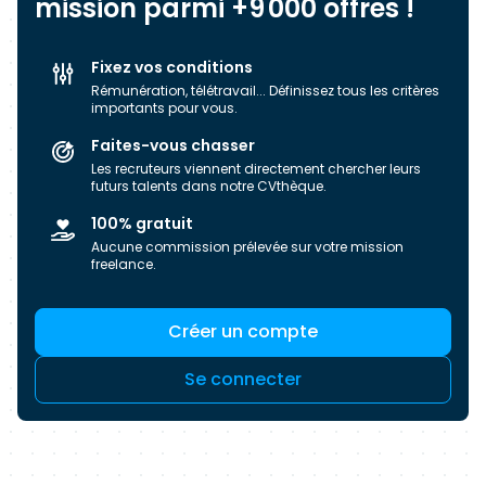
mission parmi +9 000 offres !
ressources externes. Nous devons notre
capacité à intervenir sur des prestations
Fixez vos conditions
complexes ou pointues à notre esprit
Rémunération, télétravail... Définissez tous les critères
d’innovation et à l’agilité qu’emagine met au
importants pour vous.
cœur de son dispositif.
Faites-vous chasser
Les recruteurs viennent directement chercher leurs
futurs talents dans notre CVthèque.
100% gratuit
Aucune commission prélevée sur votre mission
freelance.
Créer un compte
Se connecter