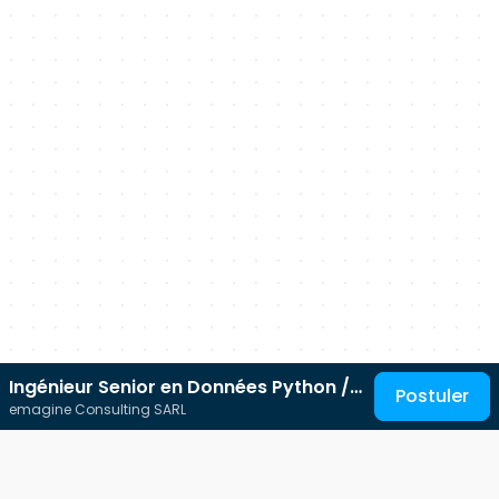
Ingénieur Senior en Données Python /
Postuler
emagine Consulting SARL
Développeur Web Python API (h/f)