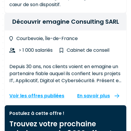
cœur de son dispositif.
Découvrir emagine Consulting SARL
Courbevoie, Île-de-France
> 1 000 salariés
Cabinet de conseil
Depuis 30 ans, nos clients voient en emagine un
partenaire fiable auquel ils confient leurs projets
IT, Applicatif, Digital et Cybersécurité. Présent en
France au travers de 5 bureaux et en dix autres
pays Européens, nous formons dorénavant un
Voir les offres publiées
En savoir plus
groupe de 600 m€ de chiffre d’affaires, avec
plus de 4 500 consultants en mission. Nous
Postulez à cette offre !
accompagnons nos clients sur des prestations à
Trouvez votre prochaine
très forte valeur ajoutée et proposons des
solutions complètes d’audit et de gestion de