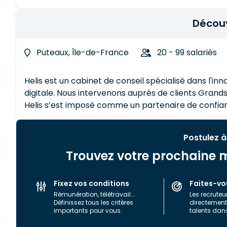
Découv
Puteaux, Île-de-France
20 - 99 salariés
Helis est un cabinet de conseil spécialisé dans l'in
digitale. Nous intervenons auprès de clients Grands Comptes en France et à l’international depuis 2004.
Helis s’est imposé comme un partenaire de confia
spécifiquement à chaque client ou projet une vale
profils expérimentés dotés d’une double compétenc
Postulez à
Trouvez votre prochaine m
Fixez vos conditions
Faites-vo
Rémunération, télétravail...
Les recruteu
Définissez tous les critères
directement 
importants pour vous.
talents dan