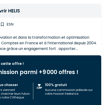
rir HELIS
ESN
novation et dans la transformation et optimisation
nce grâce un engagement fort : apporter
ur ajoutée maximale en recrutant « sur-mesure » des
e : IT et métier.
 cette offre !
ission parmi +9 000 offres !
us chasser
100% gratuit
rs viennent
Aucune commission prélevée sur
chercher leurs futurs
votre mission freelance.
s notre CVthèque.