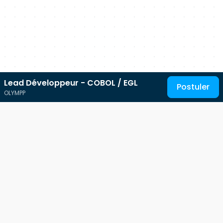
Lead Développeur - COBOL / EGL
Postuler
OLYMPP
Au service des talents IT