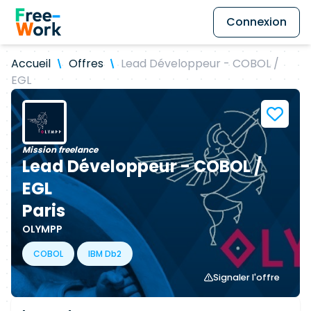
Connexion
Accueil
Offres
Lead Développeur - COBOL /
EGL
Mission freelance
Lead Développeur - COBOL /
EGL
Paris
OLYMPP
COBOL
IBM Db2
Signaler l'offre