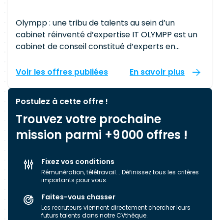
Olympp : une tribu de talents au sein d’un
cabinet réinventé d’expertise IT OLYMPP est un
cabinet de conseil constitué d’experts en
innovation technologique. Elle incarne la fusion
entre un modèle d’entreprise Tech
Voir les offres publiées
En savoir plus
collaborative et une équipe de développeurs
passionnés. Notre tribu de Software Craftsman
Postulez à cette offre !
intervient et s’engage dans différents secteurs
Trouvez votre prochaine
d’activité afin de résoudre les problématiques
métiers comme l’augmentation de leurs parts
mission parmi +9 000 offres !
de marché ou de leur productivité. Notre mission
? Réaliser des prestations de conseil visant à
Fixez vos conditions
faire naître des applications disruptives, en
Rémunération, télétravail... Définissez tous les critères
utilisant les dernières technologies et les
importants pour vous.
meilleures pratiques (TDD, BDD, Continuous
Faites-vous chasser
Delivery, Clean Code, Refactoring). La réussite
Les recruteurs viennent directement chercher leurs
de notre communauté repose sur une veille
futurs talents dans notre CVthèque.